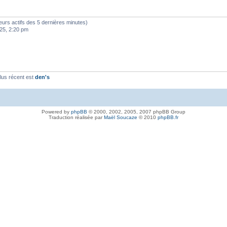
sateurs actifs des 5 dernières minutes)
25, 2:20 pm
lus récent est
den's
Powered by
phpBB
© 2000, 2002, 2005, 2007 phpBB Group
Traduction réalisée par
Maël Soucaze
© 2010
phpBB.fr