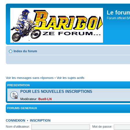
Le for
Forum officiel 
Index du forum
Voir les messages sans réponses
•
Voir les sujets actifs
PRESENTATION
POUR LES NOUVELLES INSCRIPTIONS
Modérateur:
Buell-LN
FORUMS GENERAUX
CONNEXION
•
INSCRIPTION
Nom d’utilisateur:
Mot de passe: