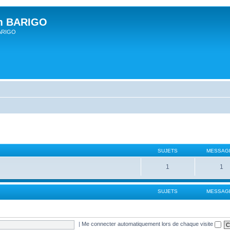
um BARIGO
BARIGO
SUJETS
MESSAG
1
1
SUJETS
MESSAG
|
Me connecter automatiquement lors de chaque visite