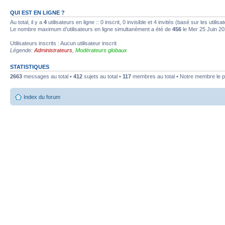
QUI EST EN LIGNE ?
Au total, il y a
4
utilisateurs en ligne :: 0 inscrit, 0 invisible et 4 invités (basé sur les utili
Le nombre maximum d’utilisateurs en ligne simultanément a été de
456
le Mer 25 Juin 20
Utilisateurs inscrits : Aucun utilisateur inscrit
Légende:
Administrateurs
,
Modérateurs globaux
STATISTIQUES
2663
messages au total •
412
sujets au total •
117
membres au total • Notre membre le p
Index du forum