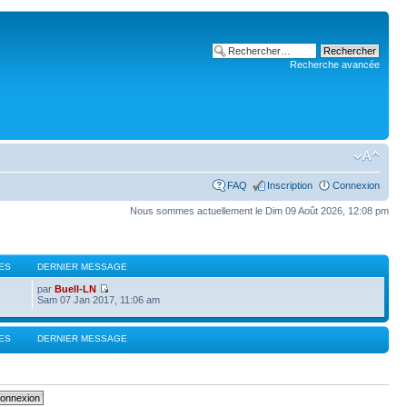
Recherche avancée
FAQ
Inscription
Connexion
Nous sommes actuellement le Dim 09 Août 2026, 12:08 pm
ES
DERNIER MESSAGE
par
Buell-LN
Sam 07 Jan 2017, 11:06 am
ES
DERNIER MESSAGE