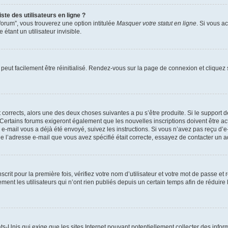
te des utilisateurs en ligne ?
forum”, vous trouverez une option intitulée
Masquer votre statut en ligne
. Si vous a
ant un utilisateur invisible.
peut facilement être réinitialisé. Rendez-vous sur la page de connexion et cliquez
nt corrects, alors une des deux choses suivantes a pu s’être produite. Si le suppor
u. Certains forums exigeront également que les nouvelles inscriptions doivent être 
 un e-mail vous a déjà été envoyé, suivez les instructions. Si vous n’avez pas reçu d’
e l’adresse e-mail que vous avez spécifié était correcte, essayez de contacter un a
rit pour la première fois, vérifiez votre nom d’utilisateur et votre mot de passe et
 les utilisateurs qui n’ont rien publiés depuis un certain temps afin de réduire la 
ats-Unis qui exige que les sites Internet pouvant potentiellement collecter des inf