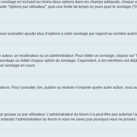
e du sondage en incluant au moins deux options dans les champs adéquats, chaque o
ote “Options par utilisateur”, puis une limite de temps en jours pour le sondage (“0” 
 vous souhaitez ajouter plus d’options à votre sondage par rapport au nombre autori
uteur, un modérateur ou un administrateur. Pour éditer un sondage, cliquez sur “Éd
 le sondage ou éditer chaque option du sondage. Cependant, si les membres ont déj
’un sondage en cours.
isateurs. Pour consulter, lire, publier ou réaliser n’importe quelle autre action, v
r groupe ou par utilisateur. L’administrateur du forum n’a peut-être pas autorisé l’
 Contactez l’administrateur du forum si vous ne savez pas pourquoi vous ne pouvez 