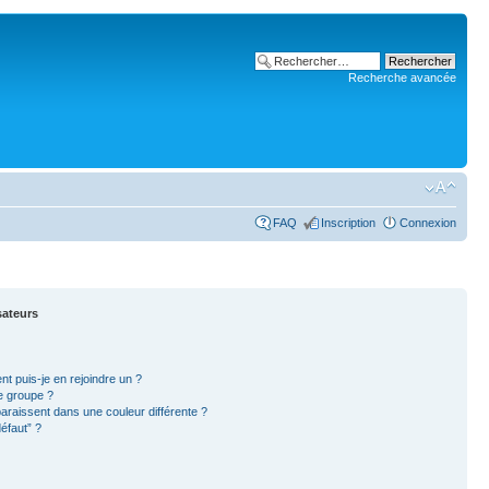
Recherche avancée
FAQ
Inscription
Connexion
sateurs
nt puis-je en rejoindre un ?
e groupe ?
paraissent dans une couleur différente ?
éfaut” ?