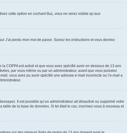
ctivez cette option en cochant
Oui
, vous ne serez visible qu’aux
 sur
J’ai perdu mon mot de passe
. Suivez les instructions et vous devriez
t de la COPPA est activé et que vous avez spécifié avoir en dessous de 13 ans
activées, par vous-même ou par un administrateur, avant que vous puissiez
e-mail, vous avez pu avoir spécifié une adresse e-mail incorrecte ou l’e-mail a
dministrateur.
 réessayez. Il est possible qu’un administrateur ait désactivé ou supprimé votre
taille de la base de données. Si tel était le cas, inscrivez-vous à nouveau et
ormations sur des mineurs âgés de moins de 13 ans doivent avoir le