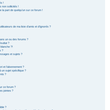
s !
non sollicités !
e la part de quelqu’un sur ce forum !
ilisateurs de ma liste d’amis et d’ignorés ?
dans un ou des forums ?
sultat ?
 blanche ?!
s ?
ssages et sujets ?
ori et l’abonnement ?
 un sujet spécifique ?
nts ?
sur ce forum ?
s jointes ?
ible ?