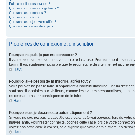
Puis-je publier des images ?
Que sont les annonces globales ?
Que sont les annonces ?
Que sont les notes ?
Que sont les sujets verrouillés ?
Que sont les icônes de sujet ?
Problèmes de connexion et d’inscription
Pourquoi ne puis-je pas me connecter ?
Il y a plusieurs raisons qui peuvent en être la cause. Premièrement, assurez-vo
banni. Il est également possible que le propriétaire du site Internet ait une err
Haut
Pourquoi ai-je besoin de m’inscrire, après tout ?
Vous pouvez ne pas le faire, il appartient à l’administrateur du forum d’exig
sont pas disponibles aux visiteurs, comme les avatars personnalisés, la messag
recommandons par conséquence de le faire.
Haut
Pourquoi suis-je déconnecté automatiquement ?
Si vous ne cochez pas la case
Me connecter automatiquement
lors de votre 
malveillante. Pour rester connecté, cochez cette case lors de votre connexio
voyez pas cette case à cocher, cela signifie que votre administrateur a désacti
Haut