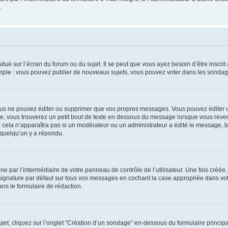
.
tué sur l’écran du forum ou du sujet. Il se peut que vous ayez besoin d’être inscri
mple : vous pouvez publier de nouveaux sujets, vous pouvez voter dans les sondage
us ne pouvez éditer ou supprimer que vos propres messages. Vous pouvez éditer u
, vous trouverez un petit bout de texte en dessous du message lorsque vous reven
; cela n’apparaîtra pas si un modérateur ou un administrateur a édité le message, bi
 quelqu’un y a répondu.
e par l’intermédiaire de votre panneau de contrôle de l’utilisateur. Une fois créé
ignature par défaut sur tous vos messages en cochant la case appropriée dans votre
ns le formulaire de rédaction.
t, cliquez sur l’onglet “Création d’un sondage” en-dessous du formulaire principal 