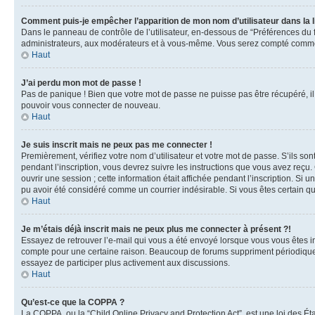
Comment puis-je empêcher l’apparition de mon nom d’utilisateur dans la lis
Dans le panneau de contrôle de l’utilisateur, en-dessous de “Préférences du 
administrateurs, aux modérateurs et à vous-même. Vous serez compté comme ét
Haut
J’ai perdu mon mot de passe !
Pas de panique ! Bien que votre mot de passe ne puisse pas être récupéré, il 
pouvoir vous connecter de nouveau.
Haut
Je suis inscrit mais ne peux pas me connecter !
Premièrement, vérifiez votre nom d’utilisateur et votre mot de passe. S’ils so
pendant l’inscription, vous devrez suivre les instructions que vous avez reç
ouvrir une session ; cette information était affichée pendant l’inscription. Si
pu avoir été considéré comme un courrier indésirable. Si vous êtes certain qu
Haut
Je m’étais déjà inscrit mais ne peux plus me connecter à présent ?!
Essayez de retrouver l’e-mail qui vous a été envoyé lorsque vous vous êtes insc
compte pour une certaine raison. Beaucoup de forums suppriment périodiquement
essayez de participer plus activement aux discussions.
Haut
Qu’est-ce que la COPPA ?
La COPPA, ou la “Child Online Privacy and Protection Act”, est une loi des Ét