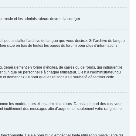
orrecte et les administrateurs devront la corriger.
l peut installer l’archive de langue que vous désirez. Si l’archive de langue
 lien situé en bas de toutes les pages du forum) pour plus d’informations.
g, généralement en forme d’étoiles, de carrés ou de ronds, qui indiquent le
nt unique ou personnelle à chaque utilisateur. C’est à l’administrateur du
um et demandez-lui pour quelles raisons a t-il souhaité désactiver cette
omme les modérateurs et les administrateurs. Dans la plupart des cas, vous
iant inutilement des messages afin d’augmenter seulement votre rang sur le
te fonctionnalité. Cela a pour but d’empêcher toute utilisation malveillante du