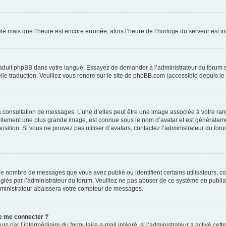
été mais que l’heure est encore erronée, alors l’heure de l’horloge du serveur est inc
traduit phpBB dans votre langue. Essayez de demander à l’administrateur du forum s’i
elle traduction. Veuillez vous rendre sur le site de phpBB.com (accessible depuis le
la consultation de messages. L’une d’elles peut être une image associée à votre ran
uellement une plus grande image, est connue sous le nom d’avatar et est généraleme
position. Si vous ne pouvez pas utiliser d’avatars, contactez l’administrateur du for
 le nombre de messages que vous avez publié ou identifient certains utilisateurs, c
réglés par l’administrateur du forum. Veuillez ne pas abuser de ce système en publ
dministrateur abaissera votre compteur de messages.
 de me connecter ?
urs par l’intermédiaire du formulaire e-mail intégré, si l’administrateur a activé cet