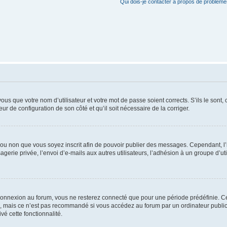
Qui dois-je contacter à propos de problèmes
us que votre nom d’utilisateur et votre mot de passe soient corrects. S’ils le sont,
eur de configuration de son côté et qu’il soit nécessaire de la corriger.
er ou non que vous soyez inscrit afin de pouvoir publier des messages. Cependant, 
erie privée, l’envoi d’e-mails aux autres utilisateurs, l’adhésion à un groupe d’uti
connexion au forum, vous ne resterez connecté que pour une période prédéfinie. C
n, mais ce n’est pas recommandé si vous accédez au forum par un ordinateur public, 
vé cette fonctionnalité.