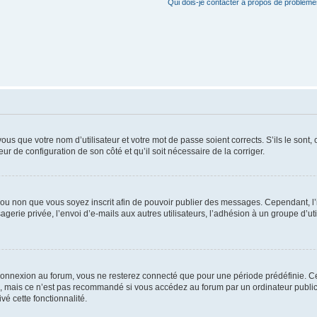
Qui dois-je contacter à propos de problèmes
us que votre nom d’utilisateur et votre mot de passe soient corrects. S’ils le sont,
eur de configuration de son côté et qu’il soit nécessaire de la corriger.
er ou non que vous soyez inscrit afin de pouvoir publier des messages. Cependant, 
erie privée, l’envoi d’e-mails aux autres utilisateurs, l’adhésion à un groupe d’uti
connexion au forum, vous ne resterez connecté que pour une période prédéfinie. C
n, mais ce n’est pas recommandé si vous accédez au forum par un ordinateur public, 
vé cette fonctionnalité.