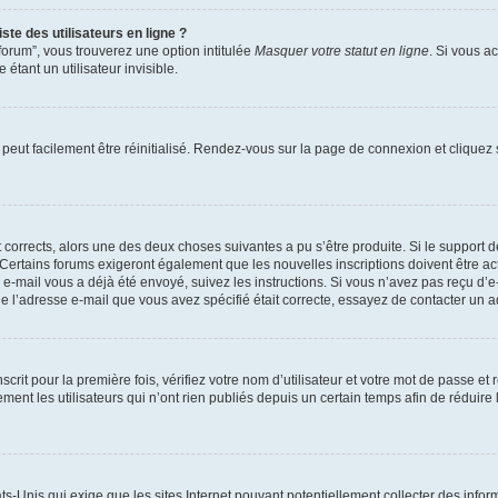
te des utilisateurs en ligne ?
forum”, vous trouverez une option intitulée
Masquer votre statut en ligne
. Si vous a
ant un utilisateur invisible.
peut facilement être réinitialisé. Rendez-vous sur la page de connexion et cliquez
nt corrects, alors une des deux choses suivantes a pu s’être produite. Si le suppor
u. Certains forums exigeront également que les nouvelles inscriptions doivent être 
 un e-mail vous a déjà été envoyé, suivez les instructions. Si vous n’avez pas reçu d’
e l’adresse e-mail que vous avez spécifié était correcte, essayez de contacter un a
rit pour la première fois, vérifiez votre nom d’utilisateur et votre mot de passe et
 les utilisateurs qui n’ont rien publiés depuis un certain temps afin de réduire la 
ats-Unis qui exige que les sites Internet pouvant potentiellement collecter des inf