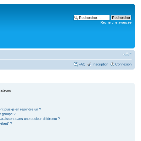
Recherche avancée
FAQ
Inscription
Connexion
sateurs
nt puis-je en rejoindre un ?
e groupe ?
paraissent dans une couleur différente ?
éfaut” ?