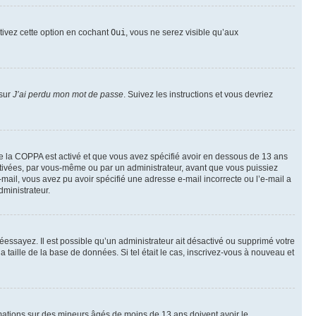
ctivez cette option en cochant
Oui
, vous ne serez visible qu’aux
 sur
J’ai perdu mon mot de passe
. Suivez les instructions et vous devriez
t de la COPPA est activé et que vous avez spécifié avoir en dessous de 13 ans
activées, par vous-même ou par un administrateur, avant que vous puissiez
e-mail, vous avez pu avoir spécifié une adresse e-mail incorrecte ou l’e-mail a
dministrateur.
 réessayez. Il est possible qu’un administrateur ait désactivé ou supprimé votre
taille de la base de données. Si tel était le cas, inscrivez-vous à nouveau et
ormations sur des mineurs âgés de moins de 13 ans doivent avoir le