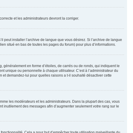
orrecte et les administrateurs devront la corriger.
l peut installer l’archive de langue que vous désirez. Si l’archive de langue
 lien situé en bas de toutes les pages du forum) pour plus d’informations.
g, généralement en forme d’étoiles, de carrés ou de ronds, qui indiquent le
nt unique ou personnelle à chaque utilisateur. C’est à l’administrateur du
um et demandez-lui pour quelles raisons a t-il souhaité désactiver cette
omme les modérateurs et les administrateurs. Dans la plupart des cas, vous
iant inutilement des messages afin d’augmenter seulement votre rang sur le
te fonctionnalité. Cela a pour but d’empêcher toute utilisation malveillante du