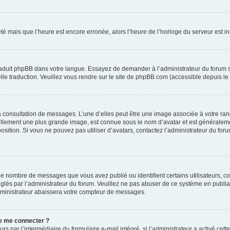
été mais que l’heure est encore erronée, alors l’heure de l’horloge du serveur est inc
traduit phpBB dans votre langue. Essayez de demander à l’administrateur du forum s’i
elle traduction. Veuillez vous rendre sur le site de phpBB.com (accessible depuis le
la consultation de messages. L’une d’elles peut être une image associée à votre ran
uellement une plus grande image, est connue sous le nom d’avatar et est généraleme
position. Si vous ne pouvez pas utiliser d’avatars, contactez l’administrateur du for
 le nombre de messages que vous avez publié ou identifient certains utilisateurs, c
réglés par l’administrateur du forum. Veuillez ne pas abuser de ce système en publ
dministrateur abaissera votre compteur de messages.
 de me connecter ?
urs par l’intermédiaire du formulaire e-mail intégré, si l’administrateur a activé cet