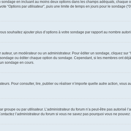
e du sondage en incluant au moins deux options dans les champs adéquats, chaque o
ote “Options par utilisateur”, puis une limite de temps en jours pour le sondage (“0” 
 vous souhaitez ajouter plus d’options à votre sondage par rapport au nombre autori
uteur, un modérateur ou un administrateur. Pour éditer un sondage, cliquez sur “Éd
 le sondage ou éditer chaque option du sondage. Cependant, si les membres ont déj
’un sondage en cours.
isateurs. Pour consulter, lire, publier ou réaliser n’importe quelle autre action, v
r groupe ou par utilisateur. L’administrateur du forum n’a peut-être pas autorisé l’
 Contactez l’administrateur du forum si vous ne savez pas pourquoi vous ne pouvez 