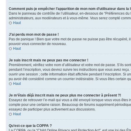
Comment puis-je empêcher l’apparition de mon nom d’utilisateur dans la lis
Dans le panneau de contrôle de l’utilisateur, en-dessous de “Préférences du 
administrateurs, aux modérateurs et à vous-même. Vous serez compté comme ét
Haut
J’ai perdu mon mot de passe !
Pas de panique ! Bien que votre mot de passe ne puisse pas être récupéré, il 
pouvoir vous connecter de nouveau.
Haut
Je suis inscrit mais ne peux pas me connecter !
Premièrement, vérifiez votre nom d’utilisateur et votre mot de passe. S’ils so
pendant l’inscription, vous devrez suivre les instructions que vous avez reç
ouvrir une session ; cette information était affichée pendant l’inscription. Si
pu avoir été considéré comme un courrier indésirable. Si vous êtes certain qu
Haut
Je m’étais déjà inscrit mais ne peux plus me connecter à présent ?!
Essayez de retrouver l’e-mail qui vous a été envoyé lorsque vous vous êtes insc
compte pour une certaine raison. Beaucoup de forums suppriment périodiquement
essayez de participer plus activement aux discussions.
Haut
Qu’est-ce que la COPPA ?
La COPPA, ou la “Child Online Privacy and Protection Act”, est une loi des Ét