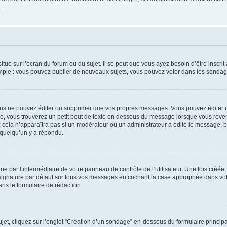
.
tué sur l’écran du forum ou du sujet. Il se peut que vous ayez besoin d’être inscri
mple : vous pouvez publier de nouveaux sujets, vous pouvez voter dans les sondage
us ne pouvez éditer ou supprimer que vos propres messages. Vous pouvez éditer u
, vous trouverez un petit bout de texte en dessous du message lorsque vous reven
; cela n’apparaîtra pas si un modérateur ou un administrateur a édité le message, bi
 quelqu’un y a répondu.
e par l’intermédiaire de votre panneau de contrôle de l’utilisateur. Une fois créé
ignature par défaut sur tous vos messages en cochant la case appropriée dans votre
ns le formulaire de rédaction.
t, cliquez sur l’onglet “Création d’un sondage” en-dessous du formulaire principal 