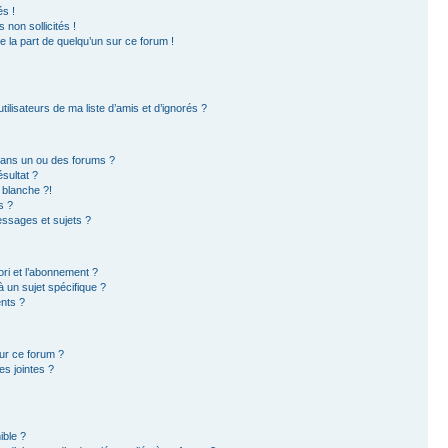
s !
non sollicités !
e la part de quelqu’un sur ce forum !
ilisateurs de ma liste d’amis et d’ignorés ?
dans un ou des forums ?
sultat ?
 blanche ?!
s ?
ssages et sujets ?
ori et l’abonnement ?
 un sujet spécifique ?
nts ?
sur ce forum ?
s jointes ?
ible ?