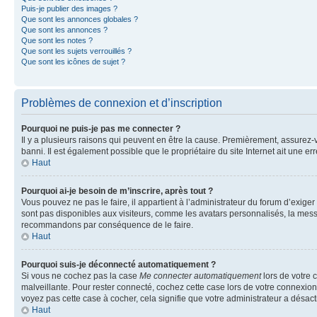
Puis-je publier des images ?
Que sont les annonces globales ?
Que sont les annonces ?
Que sont les notes ?
Que sont les sujets verrouillés ?
Que sont les icônes de sujet ?
Problèmes de connexion et d’inscription
Pourquoi ne puis-je pas me connecter ?
Il y a plusieurs raisons qui peuvent en être la cause. Premièrement, assurez-vo
banni. Il est également possible que le propriétaire du site Internet ait une err
Haut
Pourquoi ai-je besoin de m’inscrire, après tout ?
Vous pouvez ne pas le faire, il appartient à l’administrateur du forum d’exig
sont pas disponibles aux visiteurs, comme les avatars personnalisés, la messag
recommandons par conséquence de le faire.
Haut
Pourquoi suis-je déconnecté automatiquement ?
Si vous ne cochez pas la case
Me connecter automatiquement
lors de votre 
malveillante. Pour rester connecté, cochez cette case lors de votre connexio
voyez pas cette case à cocher, cela signifie que votre administrateur a désacti
Haut