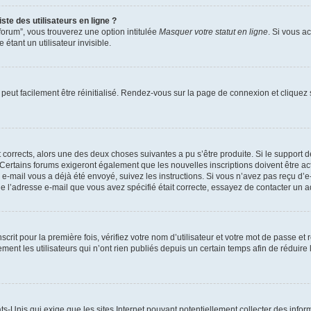
te des utilisateurs en ligne ?
forum”, vous trouverez une option intitulée
Masquer votre statut en ligne
. Si vous a
ant un utilisateur invisible.
peut facilement être réinitialisé. Rendez-vous sur la page de connexion et cliquez
nt corrects, alors une des deux choses suivantes a pu s’être produite. Si le suppor
u. Certains forums exigeront également que les nouvelles inscriptions doivent être 
 un e-mail vous a déjà été envoyé, suivez les instructions. Si vous n’avez pas reçu d’
e l’adresse e-mail que vous avez spécifié était correcte, essayez de contacter un a
rit pour la première fois, vérifiez votre nom d’utilisateur et votre mot de passe et
 les utilisateurs qui n’ont rien publiés depuis un certain temps afin de réduire la 
ats-Unis qui exige que les sites Internet pouvant potentiellement collecter des inf