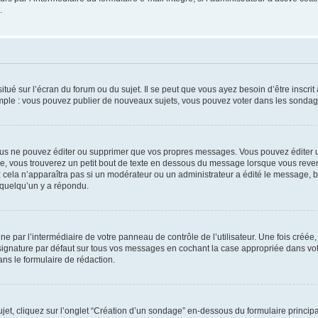
.
tué sur l’écran du forum ou du sujet. Il se peut que vous ayez besoin d’être inscri
mple : vous pouvez publier de nouveaux sujets, vous pouvez voter dans les sondage
us ne pouvez éditer ou supprimer que vos propres messages. Vous pouvez éditer u
, vous trouverez un petit bout de texte en dessous du message lorsque vous reven
; cela n’apparaîtra pas si un modérateur ou un administrateur a édité le message, bi
 quelqu’un y a répondu.
e par l’intermédiaire de votre panneau de contrôle de l’utilisateur. Une fois créé
ignature par défaut sur tous vos messages en cochant la case appropriée dans votre
ns le formulaire de rédaction.
t, cliquez sur l’onglet “Création d’un sondage” en-dessous du formulaire principal 