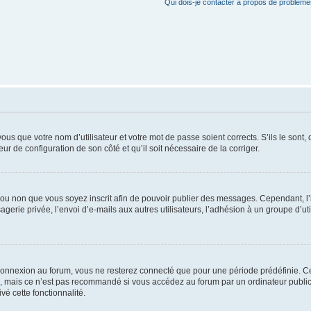
Qui dois-je contacter à propos de problèmes
us que votre nom d’utilisateur et votre mot de passe soient corrects. S’ils le sont,
eur de configuration de son côté et qu’il soit nécessaire de la corriger.
er ou non que vous soyez inscrit afin de pouvoir publier des messages. Cependant, 
erie privée, l’envoi d’e-mails aux autres utilisateurs, l’adhésion à un groupe d’uti
connexion au forum, vous ne resterez connecté que pour une période prédéfinie. C
n, mais ce n’est pas recommandé si vous accédez au forum par un ordinateur public, 
vé cette fonctionnalité.