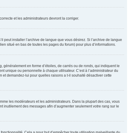
orrecte et les administrateurs devront la corriger.
l peut installer l’archive de langue que vous désirez. Si l’archive de langue
 lien situé en bas de toutes les pages du forum) pour plus d’informations.
g, généralement en forme d’étoiles, de carrés ou de ronds, qui indiquent le
nt unique ou personnelle à chaque utilisateur. C’est à l’administrateur du
um et demandez-lui pour quelles raisons a t-il souhaité désactiver cette
omme les modérateurs et les administrateurs. Dans la plupart des cas, vous
iant inutilement des messages afin d’augmenter seulement votre rang sur le
te fonctionnalité. Cela a pour but d’empêcher toute utilisation malveillante du