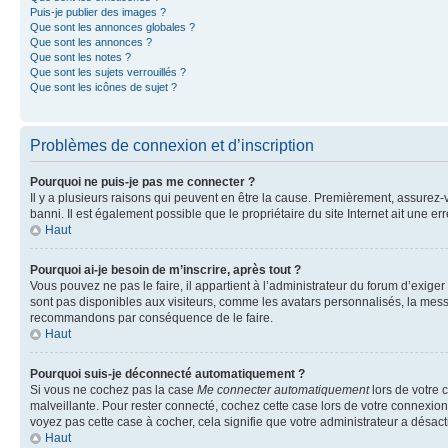
Puis-je publier des images ?
Que sont les annonces globales ?
Que sont les annonces ?
Que sont les notes ?
Que sont les sujets verrouillés ?
Que sont les icônes de sujet ?
Problèmes de connexion et d’inscription
Pourquoi ne puis-je pas me connecter ?
Il y a plusieurs raisons qui peuvent en être la cause. Premièrement, assurez-vo
banni. Il est également possible que le propriétaire du site Internet ait une err
Haut
Pourquoi ai-je besoin de m’inscrire, après tout ?
Vous pouvez ne pas le faire, il appartient à l’administrateur du forum d’exig
sont pas disponibles aux visiteurs, comme les avatars personnalisés, la messag
recommandons par conséquence de le faire.
Haut
Pourquoi suis-je déconnecté automatiquement ?
Si vous ne cochez pas la case
Me connecter automatiquement
lors de votre 
malveillante. Pour rester connecté, cochez cette case lors de votre connexio
voyez pas cette case à cocher, cela signifie que votre administrateur a désacti
Haut