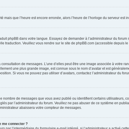
été mais que l’heure est encore erronée, alors l’heure de l’horloge du serveur est inc
traduit phpBB dans votre langue. Essayez de demander à l’administrateur du forum s’i
elle traduction. Veuillez vous rendre sur le site de phpBB.com (accessible depuis le
la consultation de messages. L’une d’elles peut être une image associée à votre ran
uellement une plus grande image, est connue sous le nom d’avatar et est généraleme
position. Si vous ne pouvez pas utiliser d’avatars, contactez l’administrateur du for
 le nombre de messages que vous avez publié ou identifient certains utilisateurs, c
réglés par l’administrateur du forum. Veuillez ne pas abuser de ce système en publ
dministrateur abaissera votre compteur de messages.
 de me connecter ?
urs par l’intermédiaire du formulaire e-mail intégré, si l’administrateur a activé cet