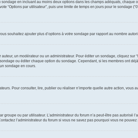
e du sondage en incluant au moins deux options dans les champs adéquats, chaque o
ote “Options par utilisateur”, puis une limite de temps en jours pour le sondage (“0” 
 vous souhaitez ajouter plus d’options à votre sondage par rapport au nombre autori
uteur, un modérateur ou un administrateur. Pour éditer un sondage, cliquez sur “Éd
 le sondage ou éditer chaque option du sondage. Cependant, si les membres ont déj
’un sondage en cours.
isateurs. Pour consulter, lire, publier ou réaliser n’importe quelle autre action, v
r groupe ou par utilisateur. L’administrateur du forum n’a peut-être pas autorisé l’
 Contactez l’administrateur du forum si vous ne savez pas pourquoi vous ne pouvez 