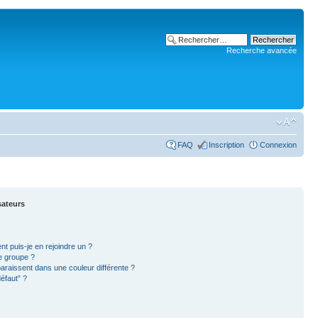
Recherche avancée
FAQ
Inscription
Connexion
sateurs
nt puis-je en rejoindre un ?
e groupe ?
paraissent dans une couleur différente ?
éfaut” ?