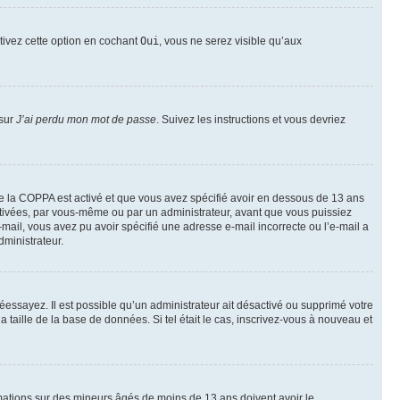
ctivez cette option en cochant
Oui
, vous ne serez visible qu’aux
 sur
J’ai perdu mon mot de passe
. Suivez les instructions et vous devriez
t de la COPPA est activé et que vous avez spécifié avoir en dessous de 13 ans
activées, par vous-même ou par un administrateur, avant que vous puissiez
e-mail, vous avez pu avoir spécifié une adresse e-mail incorrecte ou l’e-mail a
dministrateur.
 réessayez. Il est possible qu’un administrateur ait désactivé ou supprimé votre
taille de la base de données. Si tel était le cas, inscrivez-vous à nouveau et
ormations sur des mineurs âgés de moins de 13 ans doivent avoir le