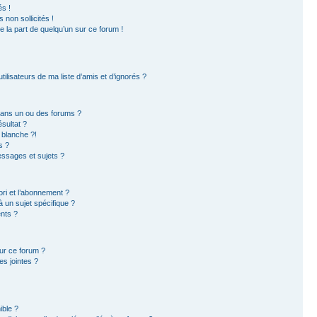
s !
non sollicités !
e la part de quelqu’un sur ce forum !
ilisateurs de ma liste d’amis et d’ignorés ?
dans un ou des forums ?
sultat ?
 blanche ?!
s ?
ssages et sujets ?
ori et l’abonnement ?
 un sujet spécifique ?
nts ?
sur ce forum ?
s jointes ?
ible ?