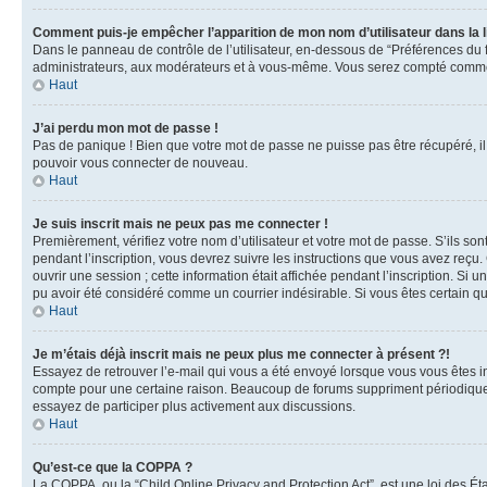
Comment puis-je empêcher l’apparition de mon nom d’utilisateur dans la lis
Dans le panneau de contrôle de l’utilisateur, en-dessous de “Préférences du 
administrateurs, aux modérateurs et à vous-même. Vous serez compté comme ét
Haut
J’ai perdu mon mot de passe !
Pas de panique ! Bien que votre mot de passe ne puisse pas être récupéré, il 
pouvoir vous connecter de nouveau.
Haut
Je suis inscrit mais ne peux pas me connecter !
Premièrement, vérifiez votre nom d’utilisateur et votre mot de passe. S’ils so
pendant l’inscription, vous devrez suivre les instructions que vous avez reç
ouvrir une session ; cette information était affichée pendant l’inscription. Si
pu avoir été considéré comme un courrier indésirable. Si vous êtes certain qu
Haut
Je m’étais déjà inscrit mais ne peux plus me connecter à présent ?!
Essayez de retrouver l’e-mail qui vous a été envoyé lorsque vous vous êtes insc
compte pour une certaine raison. Beaucoup de forums suppriment périodiquement
essayez de participer plus activement aux discussions.
Haut
Qu’est-ce que la COPPA ?
La COPPA, ou la “Child Online Privacy and Protection Act”, est une loi des Ét