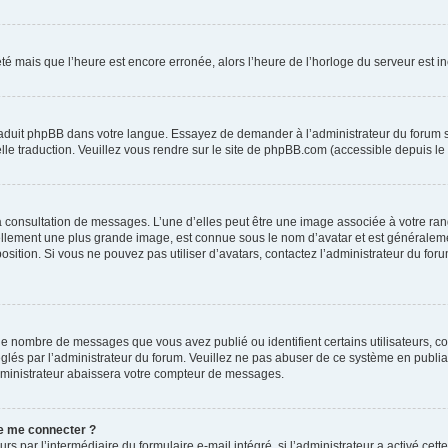
été mais que l’heure est encore erronée, alors l’heure de l’horloge du serveur est inc
traduit phpBB dans votre langue. Essayez de demander à l’administrateur du forum s’i
elle traduction. Veuillez vous rendre sur le site de phpBB.com (accessible depuis le
la consultation de messages. L’une d’elles peut être une image associée à votre ran
uellement une plus grande image, est connue sous le nom d’avatar et est généraleme
position. Si vous ne pouvez pas utiliser d’avatars, contactez l’administrateur du for
 le nombre de messages que vous avez publié ou identifient certains utilisateurs, c
réglés par l’administrateur du forum. Veuillez ne pas abuser de ce système en publ
dministrateur abaissera votre compteur de messages.
 de me connecter ?
urs par l’intermédiaire du formulaire e-mail intégré, si l’administrateur a activé cet