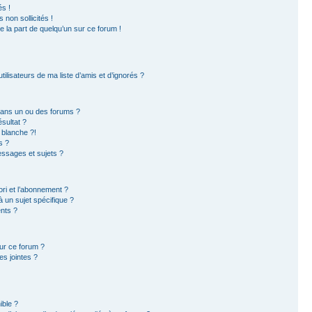
s !
non sollicités !
e la part de quelqu’un sur ce forum !
ilisateurs de ma liste d’amis et d’ignorés ?
dans un ou des forums ?
sultat ?
 blanche ?!
s ?
ssages et sujets ?
ori et l’abonnement ?
 un sujet spécifique ?
nts ?
sur ce forum ?
s jointes ?
ible ?