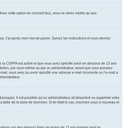
ctivez cette option en cochant
Oui
, vous ne serez visible qu’aux
 sur
J’ai perdu mon mot de passe
. Suivez les instructions et vous devriez
t de la COPPA est activé et que vous avez spécifié avoir en dessous de 13 ans
activées, par vous-même ou par un administrateur, avant que vous puissiez
e-mail, vous avez pu avoir spécifié une adresse e-mail incorrecte ou l’e-mail a
dministrateur.
 réessayez. Il est possible qu’un administrateur ait désactivé ou supprimé votre
taille de la base de données. Si tel était le cas, inscrivez-vous à nouveau et
ormations sur des mineurs âgés de moins de 13 ans doivent avoir le