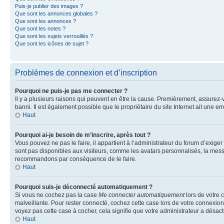
Puis-je publier des images ?
Que sont les annonces globales ?
Que sont les annonces ?
Que sont les notes ?
Que sont les sujets verrouillés ?
Que sont les icônes de sujet ?
Problèmes de connexion et d’inscription
Pourquoi ne puis-je pas me connecter ?
Il y a plusieurs raisons qui peuvent en être la cause. Premièrement, assurez-vo
banni. Il est également possible que le propriétaire du site Internet ait une err
Haut
Pourquoi ai-je besoin de m’inscrire, après tout ?
Vous pouvez ne pas le faire, il appartient à l’administrateur du forum d’exig
sont pas disponibles aux visiteurs, comme les avatars personnalisés, la messag
recommandons par conséquence de le faire.
Haut
Pourquoi suis-je déconnecté automatiquement ?
Si vous ne cochez pas la case
Me connecter automatiquement
lors de votre 
malveillante. Pour rester connecté, cochez cette case lors de votre connexio
voyez pas cette case à cocher, cela signifie que votre administrateur a désacti
Haut