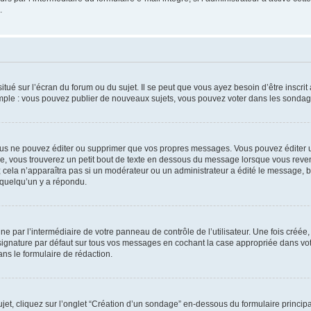
.
tué sur l’écran du forum ou du sujet. Il se peut que vous ayez besoin d’être inscri
mple : vous pouvez publier de nouveaux sujets, vous pouvez voter dans les sondage
us ne pouvez éditer ou supprimer que vos propres messages. Vous pouvez éditer u
, vous trouverez un petit bout de texte en dessous du message lorsque vous reven
; cela n’apparaîtra pas si un modérateur ou un administrateur a édité le message, bi
 quelqu’un y a répondu.
e par l’intermédiaire de votre panneau de contrôle de l’utilisateur. Une fois créé
ignature par défaut sur tous vos messages en cochant la case appropriée dans votre
ns le formulaire de rédaction.
t, cliquez sur l’onglet “Création d’un sondage” en-dessous du formulaire principal 