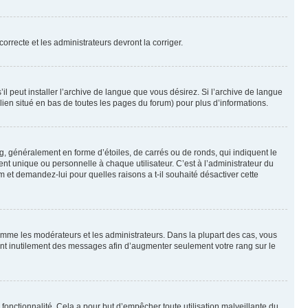
orrecte et les administrateurs devront la corriger.
l peut installer l’archive de langue que vous désirez. Si l’archive de langue
 lien situé en bas de toutes les pages du forum) pour plus d’informations.
g, généralement en forme d’étoiles, de carrés ou de ronds, qui indiquent le
nt unique ou personnelle à chaque utilisateur. C’est à l’administrateur du
um et demandez-lui pour quelles raisons a t-il souhaité désactiver cette
omme les modérateurs et les administrateurs. Dans la plupart des cas, vous
iant inutilement des messages afin d’augmenter seulement votre rang sur le
te fonctionnalité. Cela a pour but d’empêcher toute utilisation malveillante du