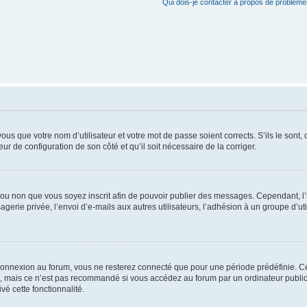
Qui dois-je contacter à propos de problèmes
us que votre nom d’utilisateur et votre mot de passe soient corrects. S’ils le sont,
eur de configuration de son côté et qu’il soit nécessaire de la corriger.
er ou non que vous soyez inscrit afin de pouvoir publier des messages. Cependant, 
erie privée, l’envoi d’e-mails aux autres utilisateurs, l’adhésion à un groupe d’uti
connexion au forum, vous ne resterez connecté que pour une période prédéfinie. C
n, mais ce n’est pas recommandé si vous accédez au forum par un ordinateur public, 
vé cette fonctionnalité.