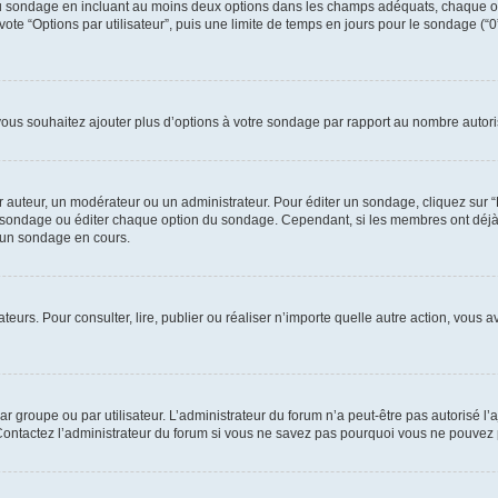
e du sondage en incluant au moins deux options dans les champs adéquats, chaque o
ote “Options par utilisateur”, puis une limite de temps en jours pour le sondage (“0” 
 vous souhaitez ajouter plus d’options à votre sondage par rapport au nombre autori
uteur, un modérateur ou un administrateur. Pour éditer un sondage, cliquez sur “Éd
 le sondage ou éditer chaque option du sondage. Cependant, si les membres ont déj
’un sondage en cours.
isateurs. Pour consulter, lire, publier ou réaliser n’importe quelle autre action, v
r groupe ou par utilisateur. L’administrateur du forum n’a peut-être pas autorisé l’
 Contactez l’administrateur du forum si vous ne savez pas pourquoi vous ne pouvez 