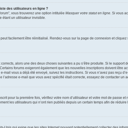
te des utilisateurs en ligne ?
forum”, vous trouverez une option intitulée
Masquer votre statut en ligne
. Si vous a
ant un utilisateur invisible.
peut facilement être réinitialisé. Rendez-vous sur la page de connexion et cliquez
nt corrects, alors une des deux choses suivantes a pu s’être produite. Si le suppor
u. Certains forums exigeront également que les nouvelles inscriptions doivent être 
 un e-mail vous a déjà été envoyé, suivez les instructions. Si vous n’avez pas reçu d’
e l’adresse e-mail que vous avez spécifié était correcte, essayez de contacter un a
rit pour la première fois, vérifiez votre nom d’utilisateur et votre mot de passe et
 les utilisateurs qui n’ont rien publiés depuis un certain temps afin de réduire la 
ats-Unis qui exige que les sites Internet pouvant potentiellement collecter des inf