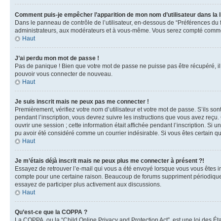
Comment puis-je empêcher l’apparition de mon nom d’utilisateur dans la lis
Dans le panneau de contrôle de l’utilisateur, en-dessous de “Préférences du 
administrateurs, aux modérateurs et à vous-même. Vous serez compté comme ét
Haut
J’ai perdu mon mot de passe !
Pas de panique ! Bien que votre mot de passe ne puisse pas être récupéré, il 
pouvoir vous connecter de nouveau.
Haut
Je suis inscrit mais ne peux pas me connecter !
Premièrement, vérifiez votre nom d’utilisateur et votre mot de passe. S’ils so
pendant l’inscription, vous devrez suivre les instructions que vous avez reç
ouvrir une session ; cette information était affichée pendant l’inscription. Si
pu avoir été considéré comme un courrier indésirable. Si vous êtes certain qu
Haut
Je m’étais déjà inscrit mais ne peux plus me connecter à présent ?!
Essayez de retrouver l’e-mail qui vous a été envoyé lorsque vous vous êtes insc
compte pour une certaine raison. Beaucoup de forums suppriment périodiquement
essayez de participer plus activement aux discussions.
Haut
Qu’est-ce que la COPPA ?
La COPPA, ou la “Child Online Privacy and Protection Act”, est une loi des Ét