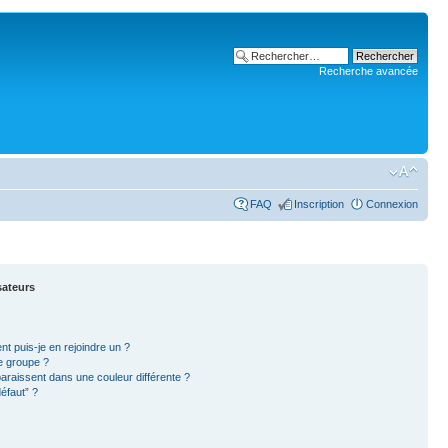
Recherche avancée
FAQ
Inscription
Connexion
sateurs
nt puis-je en rejoindre un ?
e groupe ?
paraissent dans une couleur différente ?
éfaut” ?