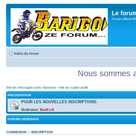
Le for
Forum officiel 
Index du forum
Nous sommes ac
Voir les messages sans réponses
•
Voir les sujets actifs
PRESENTATION
POUR LES NOUVELLES INSCRIPTIONS
Modérateur:
Buell-LN
FORUMS GENERAUX
CONNEXION
•
INSCRIPTION