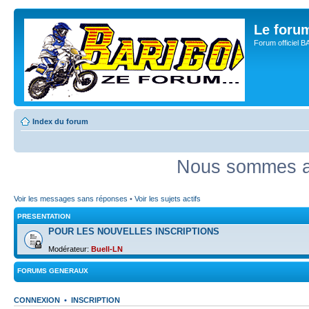
Le for
Forum officiel 
Index du forum
Nous sommes ac
Voir les messages sans réponses
•
Voir les sujets actifs
PRESENTATION
POUR LES NOUVELLES INSCRIPTIONS
Modérateur:
Buell-LN
FORUMS GENERAUX
CONNEXION
•
INSCRIPTION