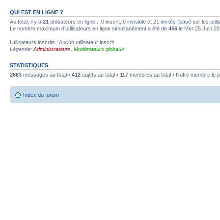
QUI EST EN LIGNE ?
Au total, il y a
21
utilisateurs en ligne :: 0 inscrit, 0 invisible et 21 invités (basé sur les ut
Le nombre maximum d’utilisateurs en ligne simultanément a été de
456
le Mer 25 Juin 20
Utilisateurs inscrits : Aucun utilisateur inscrit
Légende:
Administrateurs
,
Modérateurs globaux
STATISTIQUES
2663
messages au total •
412
sujets au total •
117
membres au total • Notre membre le p
Index du forum