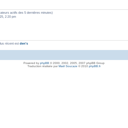
ilisateurs actifs des 5 dernières minutes)
25, 2:20 pm
lus récent est
den's
Powered by
phpBB
© 2000, 2002, 2005, 2007 phpBB Group
Traduction réalisée par
Maël Soucaze
© 2010
phpBB.fr