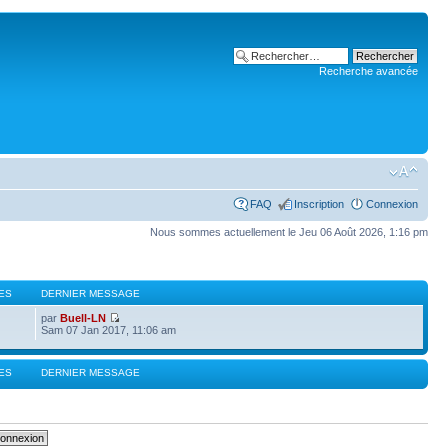
Recherche avancée
FAQ
Inscription
Connexion
Nous sommes actuellement le Jeu 06 Août 2026, 1:16 pm
ES
DERNIER MESSAGE
par
Buell-LN
Sam 07 Jan 2017, 11:06 am
ES
DERNIER MESSAGE