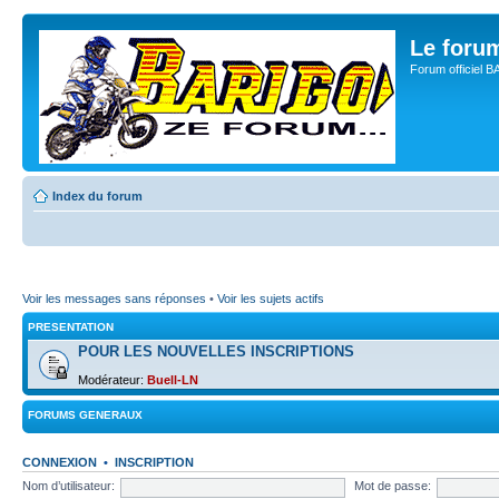
Le for
Forum officiel 
Index du forum
Voir les messages sans réponses
•
Voir les sujets actifs
PRESENTATION
POUR LES NOUVELLES INSCRIPTIONS
Modérateur:
Buell-LN
FORUMS GENERAUX
CONNEXION
•
INSCRIPTION
Nom d’utilisateur:
Mot de passe: