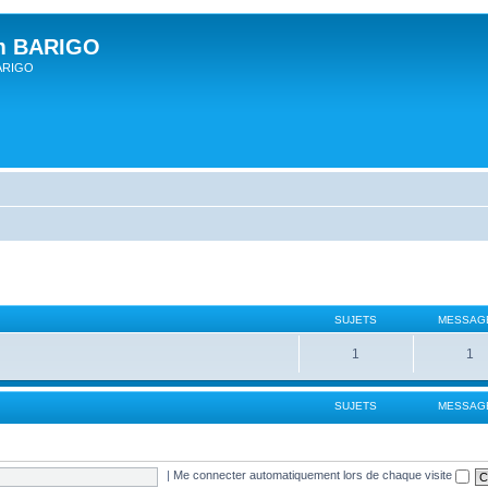
um BARIGO
BARIGO
SUJETS
MESSAG
1
1
SUJETS
MESSAG
|
Me connecter automatiquement lors de chaque visite