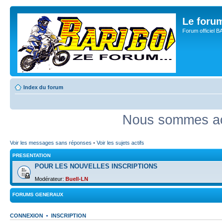
Le for
Forum officiel 
Index du forum
Nous sommes act
Voir les messages sans réponses
•
Voir les sujets actifs
PRESENTATION
POUR LES NOUVELLES INSCRIPTIONS
Modérateur:
Buell-LN
FORUMS GENERAUX
CONNEXION
•
INSCRIPTION