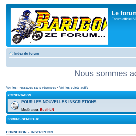
Le for
Forum officiel 
Index du forum
Nous sommes act
Voir les messages sans réponses
•
Voir les sujets actifs
PRESENTATION
POUR LES NOUVELLES INSCRIPTIONS
Modérateur:
Buell-LN
FORUMS GENERAUX
CONNEXION
•
INSCRIPTION