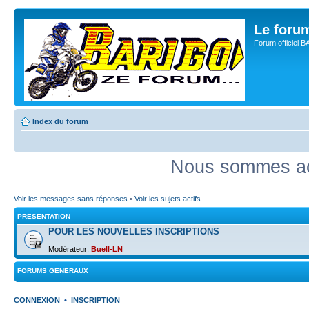
Le for
Forum officiel 
Index du forum
Nous sommes act
Voir les messages sans réponses
•
Voir les sujets actifs
PRESENTATION
POUR LES NOUVELLES INSCRIPTIONS
Modérateur:
Buell-LN
FORUMS GENERAUX
CONNEXION
•
INSCRIPTION