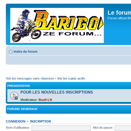
Le for
Forum officiel 
Index du forum
Voir les messages sans réponses
•
Voir les sujets actifs
PRESENTATION
POUR LES NOUVELLES INSCRIPTIONS
Modérateur:
Buell-LN
FORUMS GENERAUX
CONNEXION
•
INSCRIPTION
Nom d’utilisateur:
Mot de passe: