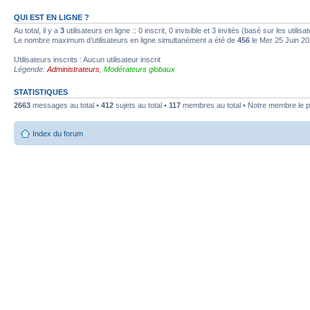
QUI EST EN LIGNE ?
Au total, il y a
3
utilisateurs en ligne :: 0 inscrit, 0 invisible et 3 invités (basé sur les utili
Le nombre maximum d’utilisateurs en ligne simultanément a été de
456
le Mer 25 Juin 20
Utilisateurs inscrits : Aucun utilisateur inscrit
Légende:
Administrateurs
,
Modérateurs globaux
STATISTIQUES
2663
messages au total •
412
sujets au total •
117
membres au total • Notre membre le p
Index du forum