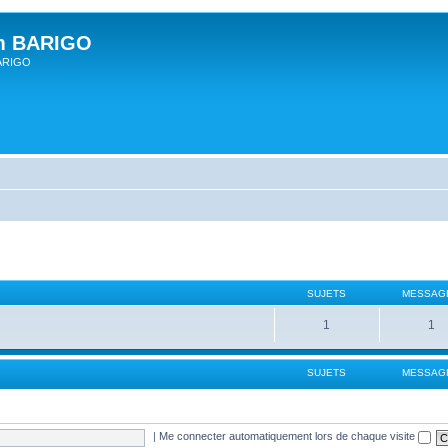
um BARIGO
BARIGO
SUJETS
MESSAG
1
1
SUJETS
MESSAG
|
Me connecter automatiquement lors de chaque visite