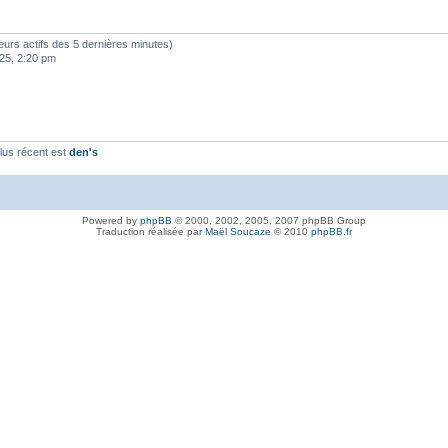
sateurs actifs des 5 dernières minutes)
25, 2:20 pm
lus récent est
den's
Powered by
phpBB
© 2000, 2002, 2005, 2007 phpBB Group
Traduction réalisée par
Maël Soucaze
© 2010
phpBB.fr