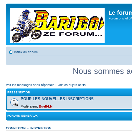
Le for
Forum officiel 
Index du forum
Nous sommes act
Voir les messages sans réponses
•
Voir les sujets actifs
PRESENTATION
POUR LES NOUVELLES INSCRIPTIONS
Modérateur:
Buell-LN
FORUMS GENERAUX
CONNEXION
•
INSCRIPTION