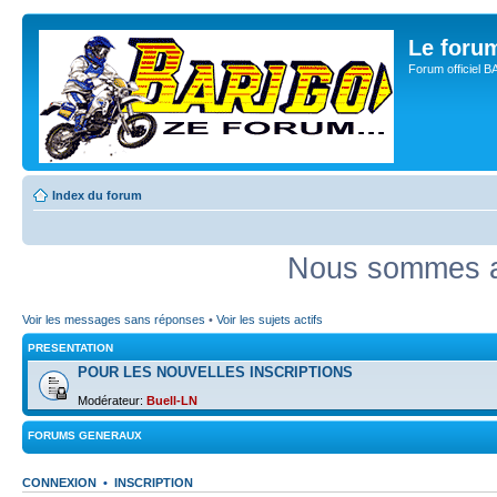
Le for
Forum officiel 
Index du forum
Nous sommes ac
Voir les messages sans réponses
•
Voir les sujets actifs
PRESENTATION
POUR LES NOUVELLES INSCRIPTIONS
Modérateur:
Buell-LN
FORUMS GENERAUX
CONNEXION
•
INSCRIPTION