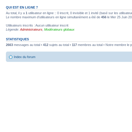
QUI EST EN LIGNE ?
Au total, il y a
1
utilisateur en ligne :: 0 inscrit, 0 invisible et 1 invité (basé sur les utilisa
Le nombre maximum d’utilisateurs en ligne simultanément a été de
456
le Mer 25 Juin 20
Utilisateurs inscrits : Aucun utilisateur inscrit
Légende:
Administrateurs
,
Modérateurs globaux
STATISTIQUES
2663
messages au total •
412
sujets au total •
117
membres au total • Notre membre le p
Index du forum