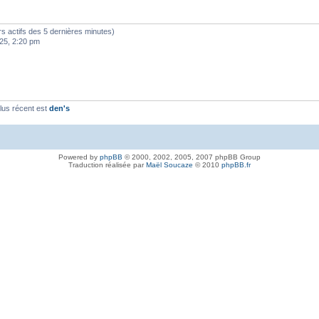
teurs actifs des 5 dernières minutes)
25, 2:20 pm
lus récent est
den's
Powered by
phpBB
© 2000, 2002, 2005, 2007 phpBB Group
Traduction réalisée par
Maël Soucaze
© 2010
phpBB.fr