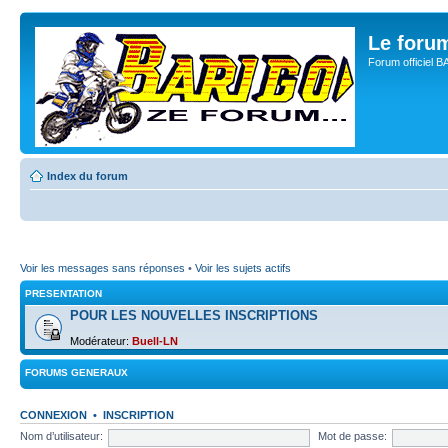
Le for
Forum officiel 
Index du forum
Voir les messages sans réponses
•
Voir les sujets actifs
PRESENTATION
POUR LES NOUVELLES INSCRIPTIONS
Modérateur:
Buell-LN
FORUMS GENERAUX
CONNEXION
•
INSCRIPTION
Nom d’utilisateur:
Mot de passe: