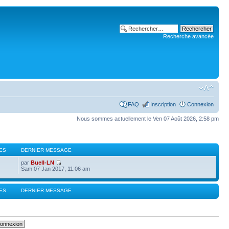
Recherche avancée
FAQ
Inscription
Connexion
Nous sommes actuellement le Ven 07 Août 2026, 2:58 pm
ES
DERNIER MESSAGE
par
Buell-LN
Sam 07 Jan 2017, 11:06 am
ES
DERNIER MESSAGE