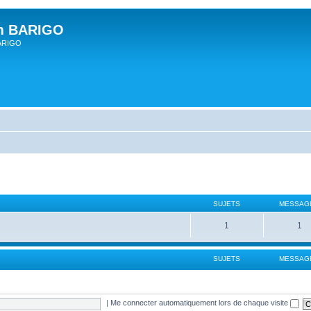
um BARIGO
BARIGO
SUJETS
MESSAG
1
1
SUJETS
MESSAG
|
Me connecter automatiquement lors de chaque visite