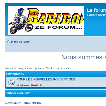
Le for
Forum officiel 
Index du forum
Nous sommes ac
Voir les messages sans réponses
•
Voir les sujets actifs
PRESENTATION
POUR LES NOUVELLES INSCRIPTIONS
Modérateur:
Buell-LN
FORUMS GENERAUX
CONNEXION
•
INSCRIPTION