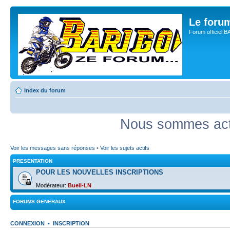
Le for
Forum officiel 
Index du forum
Nous sommes act
Voir les messages sans réponses
•
Voir les sujets actifs
PRESENTATION
POUR LES NOUVELLES INSCRIPTIONS
Modérateur:
Buell-LN
FORUMS GENERAUX
CONNEXION
•
INSCRIPTION