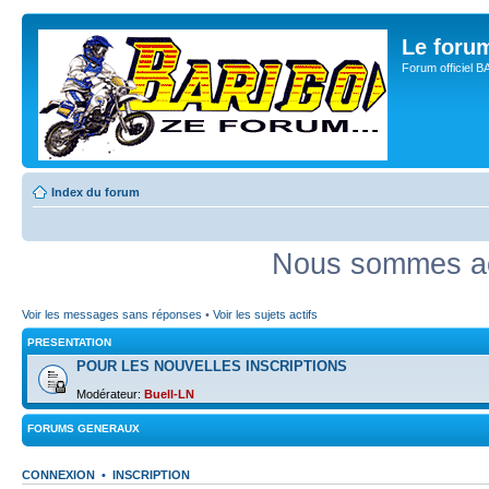
Le for
Forum officiel 
Index du forum
Nous sommes ac
Voir les messages sans réponses
•
Voir les sujets actifs
PRESENTATION
POUR LES NOUVELLES INSCRIPTIONS
Modérateur:
Buell-LN
FORUMS GENERAUX
CONNEXION
•
INSCRIPTION