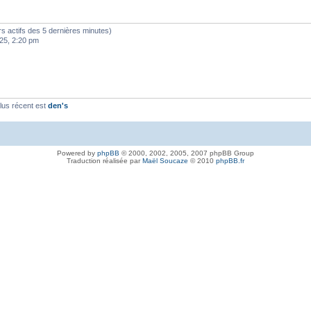
teurs actifs des 5 dernières minutes)
25, 2:20 pm
lus récent est
den's
Powered by
phpBB
© 2000, 2002, 2005, 2007 phpBB Group
Traduction réalisée par
Maël Soucaze
© 2010
phpBB.fr