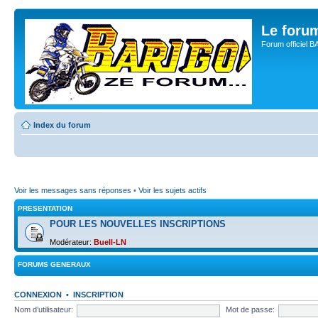
Le for
Forum officiel 
Index du forum
Voir les messages sans réponses
•
Voir les sujets actifs
PRESENTATION
POUR LES NOUVELLES INSCRIPTIONS
Modérateur:
Buell-LN
FORUMS GENERAUX
CONNEXION
•
INSCRIPTION
Nom d’utilisateur:
Mot de passe: