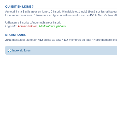
QUI EST EN LIGNE ?
Au total, il y a
1
utilisateur en ligne :: 0 inscrit, 0 invisible et 1 invité (basé sur les utilisa
Le nombre maximum d’utilisateurs en ligne simultanément a été de
456
le Mer 25 Juin 20
Utilisateurs inscrits : Aucun utilisateur inscrit
Légende:
Administrateurs
,
Modérateurs globaux
STATISTIQUES
2663
messages au total •
412
sujets au total •
117
membres au total • Notre membre le p
Index du forum