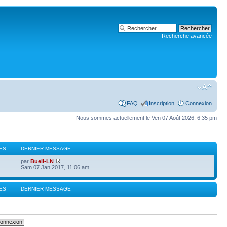
Recherche avancée
FAQ
Inscription
Connexion
Nous sommes actuellement le Ven 07 Août 2026, 6:35 pm
ES
DERNIER MESSAGE
par
Buell-LN
Sam 07 Jan 2017, 11:06 am
ES
DERNIER MESSAGE