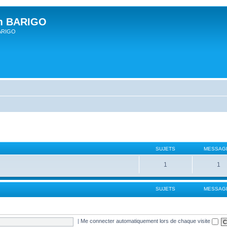
um BARIGO
BARIGO
SUJETS
MESSAG
1
1
SUJETS
MESSAG
|
Me connecter automatiquement lors de chaque visite