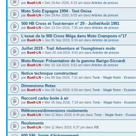
par
Buell-LN
» Dim 19 Avr 2020, 6:15 am dans
Articles de presse
Moto Solo Espagne 1994 - Test Onixa
par
Buell-LN
» Dim 19 Avr 2020, 6:03 am dans
Articles de presse
500 HB Cross et Tout-terrain n° 29 - Juillet/Août 1981
par
Buell-LN
» Dim 13 Oct 2019, 7:35 am dans
Articles de presse
L'essai de la 500 Cross Méga dans Moto Crampons n°17
par
Buell-LN
» Jeu 05 Sep 2019, 6:34 am dans
Articles de presse
Juillet 2019 - Trail Adventure et Youngtimers moto
par
Buell-LN
» Sam 20 Juil 2019, 6:01 pm dans
Articles de presse
Moto-Revue: Présentation de la gamme Barigo-Siccardi
par
Buell-LN
» Mer 10 Juil 2019, 9:52 am dans
Articles de presse
Notice technique constructeur
par
Buell-LN
» Jeu 06 Sep 2018, 7:21 am dans
Tonic - Magie Noire - Evasion
Dimensions Rotax
par
Buell-LN
» Jeu 06 Sep 2018, 6:59 am dans
Tonic - Magie Noire - Evasion
Raccord carbu boite à air
par
Buell-LN
» Mer 05 Sep 2018, 7:18 am dans
Tonic - Magie Noire - Evasion
Références/dimensions roulements
par
Buell-LN
» Dim 11 Mars 2018, 6:44 pm dans
Tonic - Magie Noire - Evasi
Roulements
par
Buell-LN
» Dim 11 Mars 2018, 6:37 pm dans
RB
600 SM: Joints d'échappement