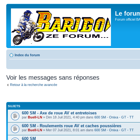
Le for
Forum officiel 
Index du forum
Voir les messages sans réponses
Retour à la recherche avancée
SUJETS
600 SM - Axe de roue AV et entretoises
par
Buell-LN
» Dim 18 Juil 2021, 4:40 pm dans
600 SM - Onixa - GT - TT
600 SM - Roulements roue AV et caches poussières
par
Buell-LN
» Mer 07 Juil 2021, 8:01 am dans
600 SM - Onixa - GT - TT
600 SM