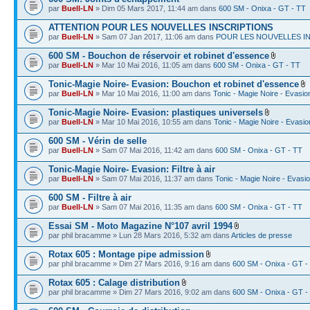
par
Buell-LN
» Dim 05 Mars 2017, 11:44 am dans
600 SM - Onixa - GT - TT
ATTENTION POUR LES NOUVELLES INSCRIPTIONS
par
Buell-LN
» Sam 07 Jan 2017, 11:06 am dans
POUR LES NOUVELLES I
600 SM - Bouchon de réservoir et robinet d'essence
par
Buell-LN
» Mar 10 Mai 2016, 11:05 am dans
600 SM - Onixa - GT - TT
Tonic-Magie Noire- Evasion: Bouchon et robinet d'essence
par
Buell-LN
» Mar 10 Mai 2016, 11:00 am dans
Tonic - Magie Noire - Evasio
Tonic-Magie Noire- Evasion: plastiques universels
par
Buell-LN
» Mar 10 Mai 2016, 10:55 am dans
Tonic - Magie Noire - Evasio
600 SM - Vérin de selle
par
Buell-LN
» Sam 07 Mai 2016, 11:42 am dans
600 SM - Onixa - GT - TT
Tonic-Magie Noire- Evasion: Filtre à air
par
Buell-LN
» Sam 07 Mai 2016, 11:37 am dans
Tonic - Magie Noire - Evasi
600 SM - Filtre à air
par
Buell-LN
» Sam 07 Mai 2016, 11:35 am dans
600 SM - Onixa - GT - TT
Essai SM - Moto Magazine N°107 avril 1994
par phil bracamme » Lun 28 Mars 2016, 5:32 am dans
Articles de presse
Rotax 605 : Montage pipe admission
par phil bracamme » Dim 27 Mars 2016, 9:16 am dans
600 SM - Onixa - GT -
Rotax 605 : Calage distribution
par phil bracamme » Dim 27 Mars 2016, 9:02 am dans
600 SM - Onixa - GT -