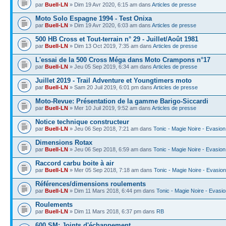
par
Buell-LN
» Dim 19 Avr 2020, 6:15 am dans
Articles de presse
Moto Solo Espagne 1994 - Test Onixa
par
Buell-LN
» Dim 19 Avr 2020, 6:03 am dans
Articles de presse
500 HB Cross et Tout-terrain n° 29 - Juillet/Août 1981
par
Buell-LN
» Dim 13 Oct 2019, 7:35 am dans
Articles de presse
L'essai de la 500 Cross Méga dans Moto Crampons n°17
par
Buell-LN
» Jeu 05 Sep 2019, 6:34 am dans
Articles de presse
Juillet 2019 - Trail Adventure et Youngtimers moto
par
Buell-LN
» Sam 20 Juil 2019, 6:01 pm dans
Articles de presse
Moto-Revue: Présentation de la gamme Barigo-Siccardi
par
Buell-LN
» Mer 10 Juil 2019, 9:52 am dans
Articles de presse
Notice technique constructeur
par
Buell-LN
» Jeu 06 Sep 2018, 7:21 am dans
Tonic - Magie Noire - Evasion
Dimensions Rotax
par
Buell-LN
» Jeu 06 Sep 2018, 6:59 am dans
Tonic - Magie Noire - Evasion
Raccord carbu boite à air
par
Buell-LN
» Mer 05 Sep 2018, 7:18 am dans
Tonic - Magie Noire - Evasion
Références/dimensions roulements
par
Buell-LN
» Dim 11 Mars 2018, 6:44 pm dans
Tonic - Magie Noire - Evasi
Roulements
par
Buell-LN
» Dim 11 Mars 2018, 6:37 pm dans
RB
600 SM: Joints d'échappement