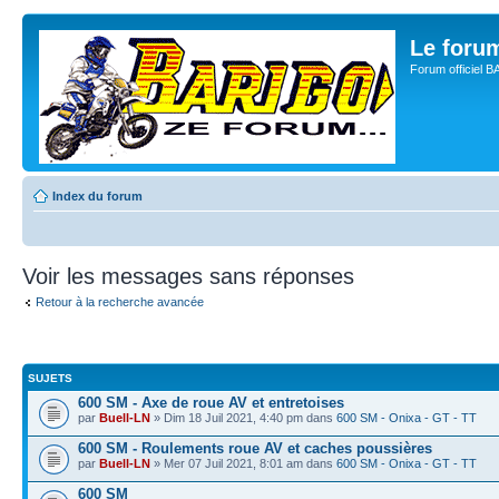
Le for
Forum officiel 
Index du forum
Voir les messages sans réponses
Retour à la recherche avancée
SUJETS
600 SM - Axe de roue AV et entretoises
par
Buell-LN
» Dim 18 Juil 2021, 4:40 pm dans
600 SM - Onixa - GT - TT
600 SM - Roulements roue AV et caches poussières
par
Buell-LN
» Mer 07 Juil 2021, 8:01 am dans
600 SM - Onixa - GT - TT
600 SM