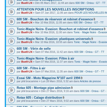
par
Buell-LN
» Dim 05 Mars 2017, 11:44 am dans
600 SM - Onixa - GT - TT
ATTENTION POUR LES NOUVELLES INSCRIPTIONS
par
Buell-LN
» Sam 07 Jan 2017, 11:06 am dans
POUR LES NOUVELLES I
600 SM - Bouchon de réservoir et robinet d'essence
par
Buell-LN
» Mar 10 Mai 2016, 11:05 am dans
600 SM - Onixa - GT - TT
Tonic-Magie Noire- Evasion: Bouchon et robinet d'essence
par
Buell-LN
» Mar 10 Mai 2016, 11:00 am dans
Tonic - Magie Noire - Evasio
Tonic-Magie Noire- Evasion: plastiques universels
par
Buell-LN
» Mar 10 Mai 2016, 10:55 am dans
Tonic - Magie Noire - Evasio
600 SM - Vérin de selle
par
Buell-LN
» Sam 07 Mai 2016, 11:42 am dans
600 SM - Onixa - GT - TT
Tonic-Magie Noire- Evasion: Filtre à air
par
Buell-LN
» Sam 07 Mai 2016, 11:37 am dans
Tonic - Magie Noire - Evasi
600 SM - Filtre à air
par
Buell-LN
» Sam 07 Mai 2016, 11:35 am dans
600 SM - Onixa - GT - TT
Essai SM - Moto Magazine N°107 avril 1994
par phil bracamme » Lun 28 Mars 2016, 5:32 am dans
Articles de presse
Rotax 605 : Montage pipe admission
par phil bracamme » Dim 27 Mars 2016, 9:16 am dans
600 SM - Onixa - GT -
Rotax 605 : Calage distribution
par phil bracamme » Dim 27 Mars 2016, 9:02 am dans
600 SM - Onixa - GT -