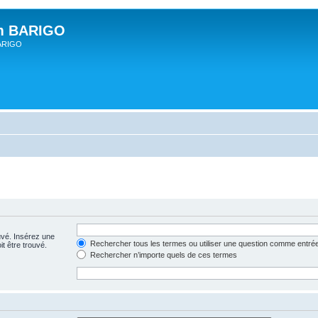
um BARIGO
BARIGO
uvé. Insérez une
Rechercher tous les termes ou utiliser une question comme entré
t être trouvé.
Rechercher n’importe quels de ces termes