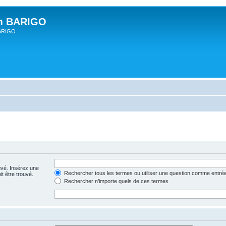
um BARIGO
BARIGO
uvé. Insérez une
Rechercher tous les termes ou utiliser une question comme entré
t être trouvé.
Rechercher n’importe quels de ces termes