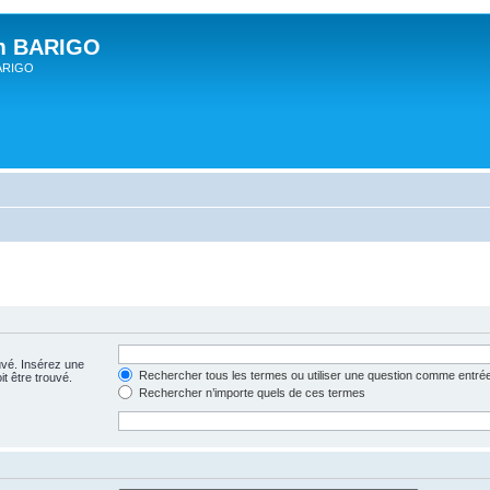
um BARIGO
BARIGO
uvé. Insérez une
Rechercher tous les termes ou utiliser une question comme entré
t être trouvé.
Rechercher n’importe quels de ces termes