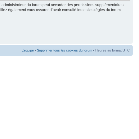
 l’administrateur du forum peut accorder des permissions supplémentaires
euillez également vous assurer d’avoir consulté toutes les règles du forum.
L’équipe
•
Supprimer tous les cookies du forum
• Heures au format UTC