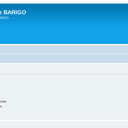
um BARIGO
BARIGO
isite
on