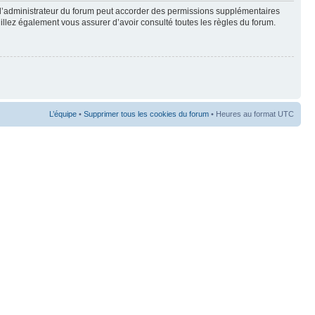
 l’administrateur du forum peut accorder des permissions supplémentaires
euillez également vous assurer d’avoir consulté toutes les règles du forum.
L’équipe
•
Supprimer tous les cookies du forum
• Heures au format UTC