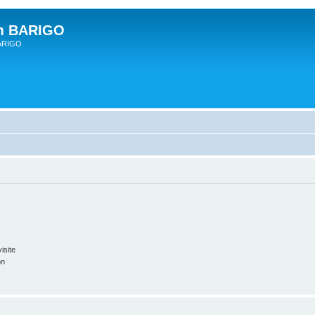
um BARIGO
BARIGO
isite
on