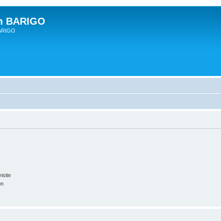
um BARIGO
BARIGO
isite
on