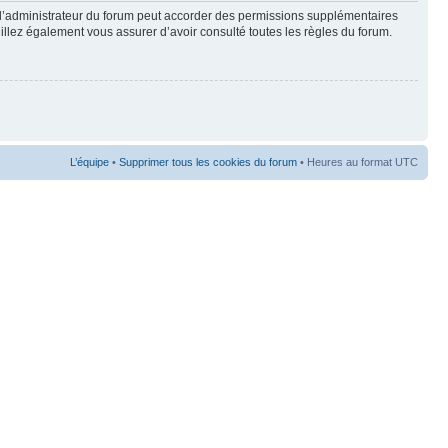
 l’administrateur du forum peut accorder des permissions supplémentaires
euillez également vous assurer d’avoir consulté toutes les règles du forum.
L’équipe
•
Supprimer tous les cookies du forum
• Heures au format UTC