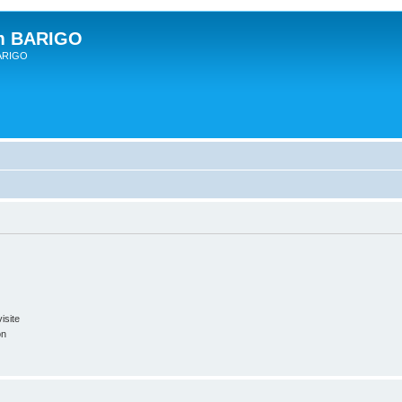
um BARIGO
BARIGO
isite
on