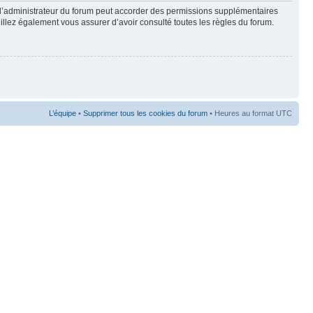
 l’administrateur du forum peut accorder des permissions supplémentaires
euillez également vous assurer d’avoir consulté toutes les règles du forum.
L’équipe
•
Supprimer tous les cookies du forum
• Heures au format UTC