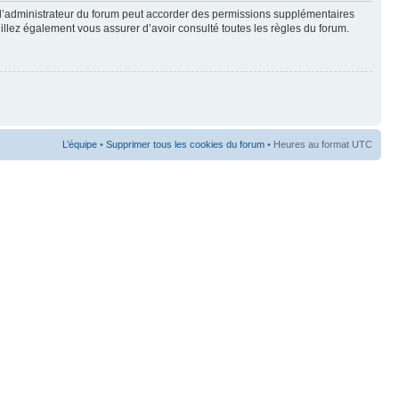
 l’administrateur du forum peut accorder des permissions supplémentaires
euillez également vous assurer d’avoir consulté toutes les règles du forum.
L’équipe
•
Supprimer tous les cookies du forum
• Heures au format UTC