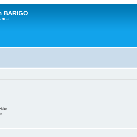
um BARIGO
BARIGO
isite
on