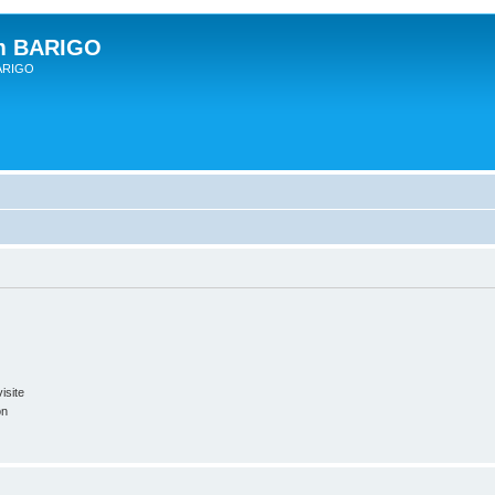
um BARIGO
BARIGO
isite
on