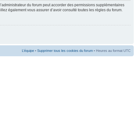
 l’administrateur du forum peut accorder des permissions supplémentaires
euillez également vous assurer d’avoir consulté toutes les règles du forum.
L’équipe
•
Supprimer tous les cookies du forum
• Heures au format UTC