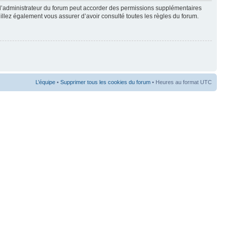
 l’administrateur du forum peut accorder des permissions supplémentaires
euillez également vous assurer d’avoir consulté toutes les règles du forum.
L’équipe
•
Supprimer tous les cookies du forum
• Heures au format UTC