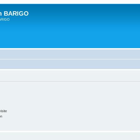
um BARIGO
BARIGO
isite
on