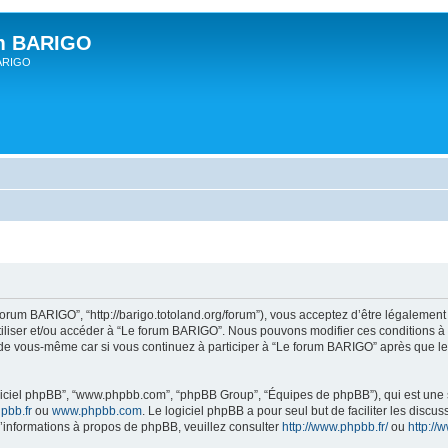
um BARIGO
BARIGO
forum BARIGO”, “http://barigo.totoland.org/forum”), vous acceptez d’être légalemen
utiliser et/ou accéder à “Le forum BARIGO”. Nous pouvons modifier ces conditions 
 de vous-même car si vous continuez à participer à “Le forum BARIGO” après que les
logiciel phpBB”, “www.phpbb.com”, “phpBB Group”, “Équipes de phpBB”), qui est une s
pbb.fr
ou
www.phpbb.com
. Le logiciel phpBB a pour seul but de faciliter les disc
informations à propos de phpBB, veuillez consulter
http://www.phpbb.fr/
ou
http:/