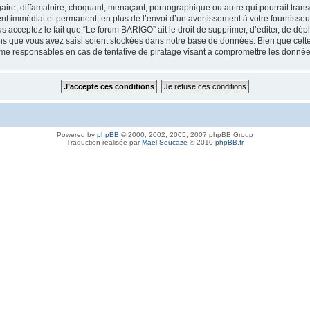
aire, diffamatoire, choquant, menaçant, pornographique ou autre qui pourrait trans
nt immédiat et permanent, en plus de l’envoi d’un avertissement à votre fournisseur
 acceptez le fait que “Le forum BARIGO” ait le droit de supprimer, d’éditer, de dép
ions que vous avez saisi soient stockées dans notre base de données. Bien que cette
me responsables en cas de tentative de piratage visant à compromettre les donnée
Powered by
phpBB
© 2000, 2002, 2005, 2007 phpBB Group
Traduction réalisée par
Maël Soucaze
© 2010
phpBB.fr