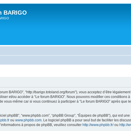
um BARIGO
BARIGO
forum BARIGO”, “http://barigo.totoland.org/forum”), vous acceptez d’être légalemen
utiliser et/ou accéder à “Le forum BARIGO”. Nous pouvons modifier ces conditions 
 de vous-même car si vous continuez à participer à “Le forum BARIGO” après que les
logiciel phpBB”, “www.phpbb.com”, “phpBB Group”, “Équipes de phpBB”), qui est une s
pbb.fr
ou
www.phpbb.com
. Le logiciel phpBB a pour seul but de faciliter les disc
informations à propos de phpBB, veuillez consulter
http://www.phpbb.fr/
ou
http:/