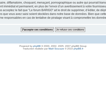
aire, diffamatoire, choquant, menaçant, pornographique ou autre qui pourrait trans
nt immédiat et permanent, en plus de l’envoi d’un avertissement à votre fournisseur
 acceptez le fait que “Le forum BARIGO” ait le droit de supprimer, d’éditer, de dép
ions que vous avez saisi soient stockées dans notre base de données. Bien que cette
me responsables en cas de tentative de piratage visant à compromettre les donnée
Powered by
phpBB
© 2000, 2002, 2005, 2007 phpBB Group
Traduction réalisée par
Maël Soucaze
© 2010
phpBB.fr