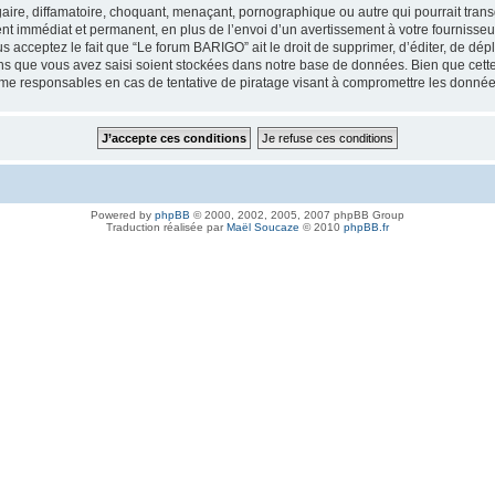
aire, diffamatoire, choquant, menaçant, pornographique ou autre qui pourrait trans
nt immédiat et permanent, en plus de l’envoi d’un avertissement à votre fournisseur
 acceptez le fait que “Le forum BARIGO” ait le droit de supprimer, d’éditer, de dép
ions que vous avez saisi soient stockées dans notre base de données. Bien que cette
me responsables en cas de tentative de piratage visant à compromettre les donnée
Powered by
phpBB
© 2000, 2002, 2005, 2007 phpBB Group
Traduction réalisée par
Maël Soucaze
© 2010
phpBB.fr