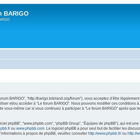
um BARIGO
BARIGO
forum BARIGO”, “http://barigo.totoland.org/forum”), vous acceptez d’être légalemen
utiliser et/ou accéder à “Le forum BARIGO”. Nous pouvons modifier ces conditions 
 de vous-même car si vous continuez à participer à “Le forum BARIGO” après que les
logiciel phpBB”, “www.phpbb.com”, “phpBB Group”, “Équipes de phpBB”), qui est une s
pbb.fr
ou
www.phpbb.com
. Le logiciel phpBB a pour seul but de faciliter les disc
informations à propos de phpBB, veuillez consulter
http://www.phpbb.fr/
ou
http:/