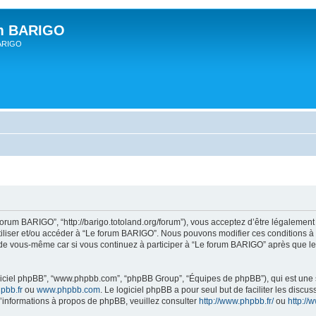
um BARIGO
BARIGO
forum BARIGO”, “http://barigo.totoland.org/forum”), vous acceptez d’être légalemen
utiliser et/ou accéder à “Le forum BARIGO”. Nous pouvons modifier ces conditions 
 de vous-même car si vous continuez à participer à “Le forum BARIGO” après que les
logiciel phpBB”, “www.phpbb.com”, “phpBB Group”, “Équipes de phpBB”), qui est une s
pbb.fr
ou
www.phpbb.com
. Le logiciel phpBB a pour seul but de faciliter les disc
informations à propos de phpBB, veuillez consulter
http://www.phpbb.fr/
ou
http:/