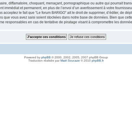
aire, diffamatoire, choquant, menaçant, pornographique ou autre qui pourrait trans
nt immédiat et permanent, en plus de l’envoi d’un avertissement à votre fournisseur
 acceptez le fait que “Le forum BARIGO” ait le droit de supprimer, d’éditer, de dép
ions que vous avez saisi soient stockées dans notre base de données. Bien que cette
me responsables en cas de tentative de piratage visant à compromettre les donnée
Powered by
phpBB
© 2000, 2002, 2005, 2007 phpBB Group
Traduction réalisée par
Maël Soucaze
© 2010
phpBB.fr