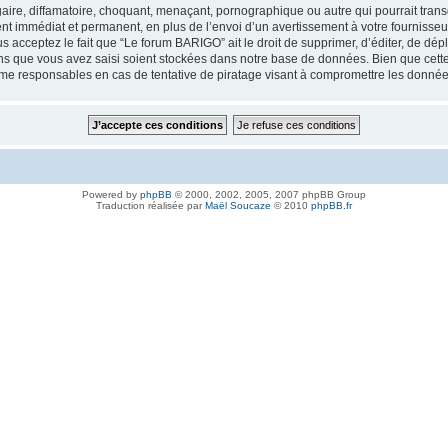
aire, diffamatoire, choquant, menaçant, pornographique ou autre qui pourrait trans
nt immédiat et permanent, en plus de l’envoi d’un avertissement à votre fournisseur
 acceptez le fait que “Le forum BARIGO” ait le droit de supprimer, d’éditer, de dép
ions que vous avez saisi soient stockées dans notre base de données. Bien que cette
me responsables en cas de tentative de piratage visant à compromettre les donnée
Powered by
phpBB
© 2000, 2002, 2005, 2007 phpBB Group
Traduction réalisée par
Maël Soucaze
© 2010
phpBB.fr