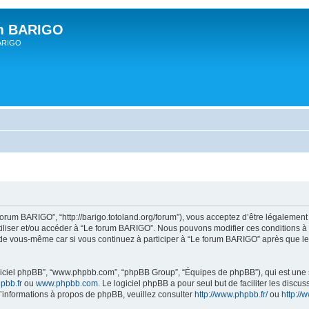
um BARIGO
BARIGO
forum BARIGO”, “http://barigo.totoland.org/forum”), vous acceptez d’être légalemen
utiliser et/ou accéder à “Le forum BARIGO”. Nous pouvons modifier ces conditions 
 de vous-même car si vous continuez à participer à “Le forum BARIGO” après que les
logiciel phpBB”, “www.phpbb.com”, “phpBB Group”, “Équipes de phpBB”), qui est une s
pbb.fr
ou
www.phpbb.com
. Le logiciel phpBB a pour seul but de faciliter les disc
informations à propos de phpBB, veuillez consulter
http://www.phpbb.fr/
ou
http:/