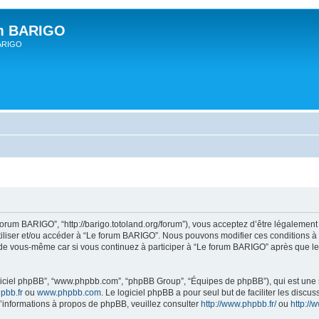
um BARIGO
BARIGO
forum BARIGO”, “http://barigo.totoland.org/forum”), vous acceptez d’être légalemen
utiliser et/ou accéder à “Le forum BARIGO”. Nous pouvons modifier ces conditions 
 de vous-même car si vous continuez à participer à “Le forum BARIGO” après que les
logiciel phpBB”, “www.phpbb.com”, “phpBB Group”, “Équipes de phpBB”), qui est une s
pbb.fr
ou
www.phpbb.com
. Le logiciel phpBB a pour seul but de faciliter les disc
informations à propos de phpBB, veuillez consulter
http://www.phpbb.fr/
ou
http:/