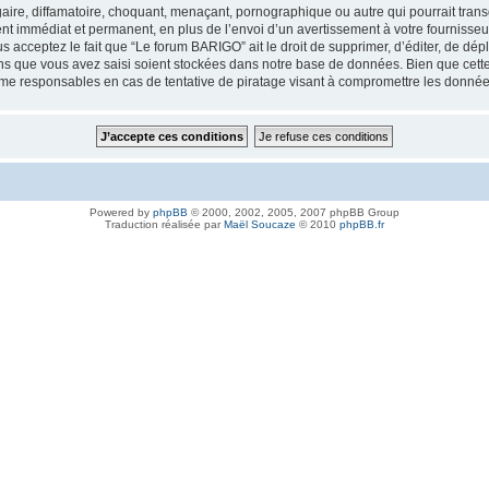
aire, diffamatoire, choquant, menaçant, pornographique ou autre qui pourrait trans
nt immédiat et permanent, en plus de l’envoi d’un avertissement à votre fournisseur
 acceptez le fait que “Le forum BARIGO” ait le droit de supprimer, d’éditer, de dép
ions que vous avez saisi soient stockées dans notre base de données. Bien que cette
me responsables en cas de tentative de piratage visant à compromettre les donnée
Powered by
phpBB
© 2000, 2002, 2005, 2007 phpBB Group
Traduction réalisée par
Maël Soucaze
© 2010
phpBB.fr