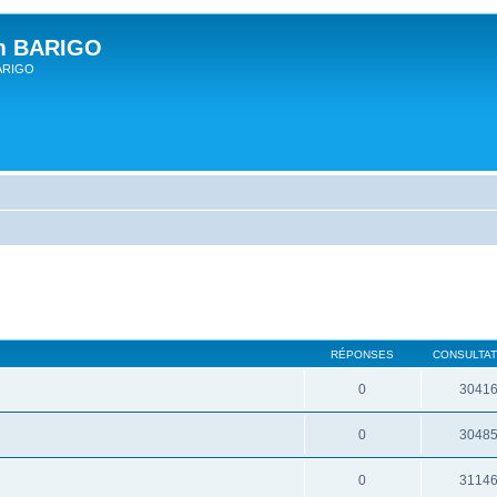
um BARIGO
BARIGO
RÉPONSES
CONSULTAT
0
3041
0
3048
0
3114