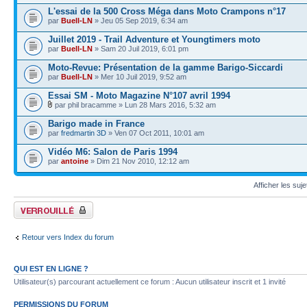
L'essai de la 500 Cross Méga dans Moto Crampons n°17
par
Buell-LN
» Jeu 05 Sep 2019, 6:34 am
Juillet 2019 - Trail Adventure et Youngtimers moto
par
Buell-LN
» Sam 20 Juil 2019, 6:01 pm
Moto-Revue: Présentation de la gamme Barigo-Siccardi
par
Buell-LN
» Mer 10 Juil 2019, 9:52 am
Essai SM - Moto Magazine N°107 avril 1994
par phil bracamme » Lun 28 Mars 2016, 5:32 am
Barigo made in France
par
fredmartin 3D
» Ven 07 Oct 2011, 10:01 am
Vidéo M6: Salon de Paris 1994
par
antoine
» Dim 21 Nov 2010, 12:12 am
Afficher les suj
Forum verrouillé
Retour vers Index du forum
QUI EST EN LIGNE ?
Utilisateur(s) parcourant actuellement ce forum : Aucun utilisateur inscrit et 1 invité
PERMISSIONS DU FORUM