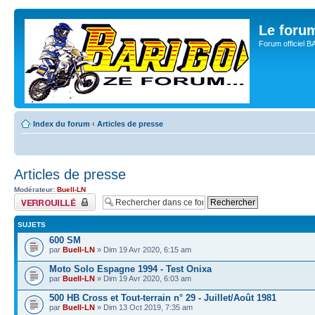
Le for
Forum officiel 
Index du forum
‹
Articles de presse
Articles de presse
Modérateur:
Buell-LN
Forum verrouillé
SUJETS
600 SM
par
Buell-LN
» Dim 19 Avr 2020, 6:15 am
Moto Solo Espagne 1994 - Test Onixa
par
Buell-LN
» Dim 19 Avr 2020, 6:03 am
500 HB Cross et Tout-terrain n° 29 - Juillet/Août 1981
par
Buell-LN
» Dim 13 Oct 2019, 7:35 am