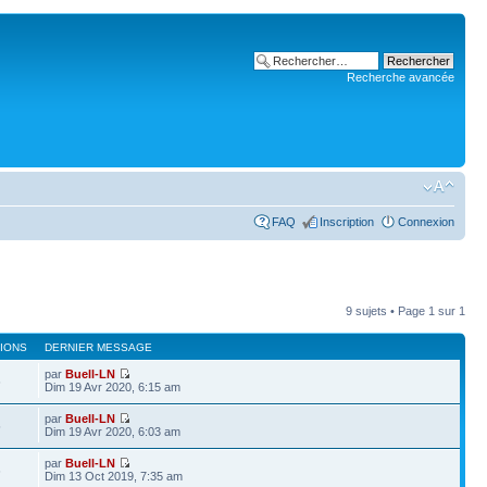
Recherche avancée
FAQ
Inscription
Connexion
9 sujets • Page
1
sur
1
IONS
DERNIER MESSAGE
par
Buell-LN
6
Dim 19 Avr 2020, 6:15 am
par
Buell-LN
5
Dim 19 Avr 2020, 6:03 am
par
Buell-LN
6
Dim 13 Oct 2019, 7:35 am