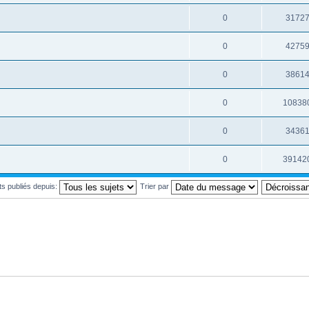
0
3172
0
4275
0
3861
0
10838
0
3436
0
39142
ets publiés depuis:
Trier par