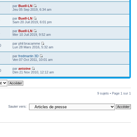
par
Buell-LN
7
Jeu 05 Sep 2019, 6:34 am
par
Buell-LN
9
Sam 20 Juil 2019, 6:01 pm
par
Buell-LN
4
Mer 10 Juil 2019, 9:52 am
par phil bracamme
0
Lun 28 Mars 2016, 5:32 am
par
fredmartin 3D
1
Ven 07 Oct 2011, 10:01 am
par
antoine
0
Dim 21 Nov 2010, 12:12 am
9 sujets • Page
1
sur
1
Sauter vers: