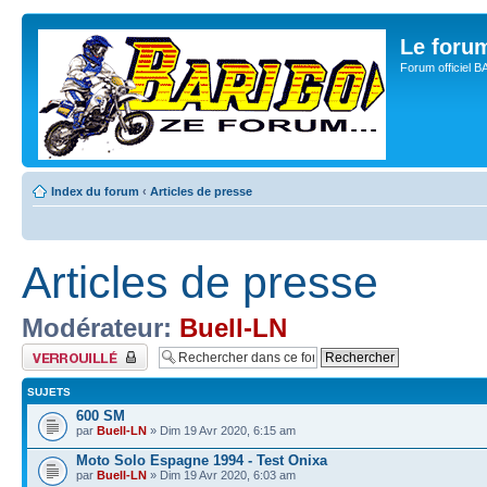
Le for
Forum officiel 
Index du forum
‹
Articles de presse
Articles de presse
Modérateur:
Buell-LN
Forum verrouillé
SUJETS
600 SM
par
Buell-LN
» Dim 19 Avr 2020, 6:15 am
Moto Solo Espagne 1994 - Test Onixa
par
Buell-LN
» Dim 19 Avr 2020, 6:03 am