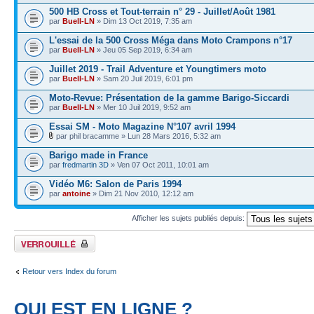
500 HB Cross et Tout-terrain n° 29 - Juillet/Août 1981
par
Buell-LN
» Dim 13 Oct 2019, 7:35 am
L'essai de la 500 Cross Méga dans Moto Crampons n°17
par
Buell-LN
» Jeu 05 Sep 2019, 6:34 am
Juillet 2019 - Trail Adventure et Youngtimers moto
par
Buell-LN
» Sam 20 Juil 2019, 6:01 pm
Moto-Revue: Présentation de la gamme Barigo-Siccardi
par
Buell-LN
» Mer 10 Juil 2019, 9:52 am
Essai SM - Moto Magazine N°107 avril 1994
par phil bracamme » Lun 28 Mars 2016, 5:32 am
Barigo made in France
par
fredmartin 3D
» Ven 07 Oct 2011, 10:01 am
Vidéo M6: Salon de Paris 1994
par
antoine
» Dim 21 Nov 2010, 12:12 am
Afficher les sujets publiés depuis:
Forum verrouillé
Retour vers Index du forum
QUI EST EN LIGNE ?