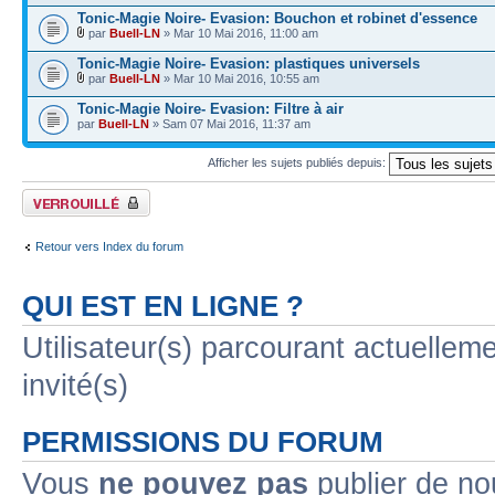
Tonic-Magie Noire- Evasion: Bouchon et robinet d'essence
par
Buell-LN
» Mar 10 Mai 2016, 11:00 am
Tonic-Magie Noire- Evasion: plastiques universels
par
Buell-LN
» Mar 10 Mai 2016, 10:55 am
Tonic-Magie Noire- Evasion: Filtre à air
par
Buell-LN
» Sam 07 Mai 2016, 11:37 am
Afficher les sujets publiés depuis:
Forum verrouillé
Retour vers Index du forum
QUI EST EN LIGNE ?
Utilisateur(s) parcourant actuelleme
invité(s)
PERMISSIONS DU FORUM
Vous
ne pouvez pas
publier de no