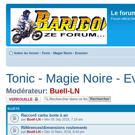
Le for
Forum officiel 
Index du forum
‹
Tonic - Magie Noire - Evasion
Tonic - Magie Noire - E
Modérateur:
Buell-LN
Forum verrouillé
SUJETS
Raccord carbu boite à air
par
Buell-LN
» Mer 05 Sep 2018, 7:18 am
Références/dimensions roulements
par
Buell-LN
» Dim 11 Mars 2018, 6:44 pm