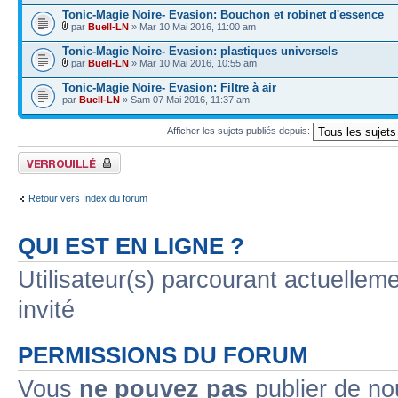
Tonic-Magie Noire- Evasion: Bouchon et robinet d'essence
par
Buell-LN
» Mar 10 Mai 2016, 11:00 am
Tonic-Magie Noire- Evasion: plastiques universels
par
Buell-LN
» Mar 10 Mai 2016, 10:55 am
Tonic-Magie Noire- Evasion: Filtre à air
par
Buell-LN
» Sam 07 Mai 2016, 11:37 am
Afficher les sujets publiés depuis:
Forum verrouillé
Retour vers Index du forum
QUI EST EN LIGNE ?
Utilisateur(s) parcourant actuelleme
invité
PERMISSIONS DU FORUM
Vous
ne pouvez pas
publier de no