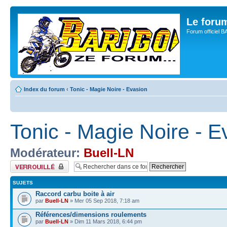
Le for
Forum officiel 
Index du forum
‹
Tonic - Magie Noire - Evasion
Tonic - Magie Noire - E
Modérateur:
Buell-LN
Forum verrouillé
SUJETS
Raccord carbu boite à air
par
Buell-LN
» Mer 05 Sep 2018, 7:18 am
Références/dimensions roulements
par
Buell-LN
» Dim 11 Mars 2018, 6:44 pm