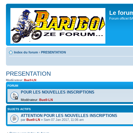
Le for
Forum officiel 
Index du forum
‹
PRESENTATION
PRESENTATION
Modérateur:
Buell-LN
FORUM
POUR LES NOUVELLES INSCRIPTIONS
Modérateur:
Buell-LN
SUJETS ACTIFS
ATTENTION POUR LES NOUVELLES INSCRIPTIONS
par
Buell-LN
» Sam 07 Jan 2017, 11:06 am