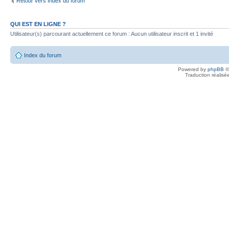
Retour vers Index du forum
QUI EST EN LIGNE ?
Utilisateur(s) parcourant actuellement ce forum : Aucun utilisateur inscrit et 1 invité
Index du forum
Powered by
phpBB
©
Traduction réalisé