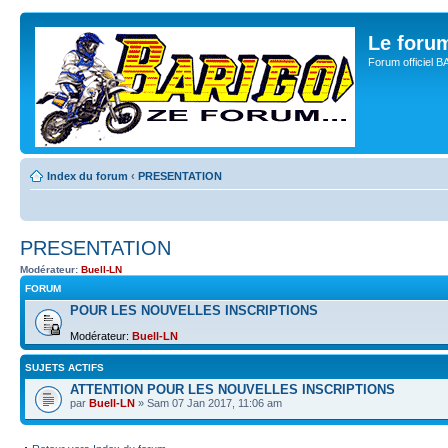
Le for
Forum officiel 
Index du forum
‹
PRESENTATION
PRESENTATION
Modérateur:
Buell-LN
FORUM
POUR LES NOUVELLES INSCRIPTIONS
Modérateur:
Buell-LN
SUJETS ACTIFS
ATTENTION POUR LES NOUVELLES INSCRIPTIONS
par
Buell-LN
» Sam 07 Jan 2017, 11:06 am