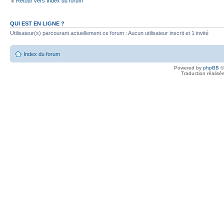
Retour vers Index du forum
QUI EST EN LIGNE ?
Utilisateur(s) parcourant actuellement ce forum : Aucun utilisateur inscrit et 1 invité
Index du forum
Powered by
phpBB
©
Traduction réalisé