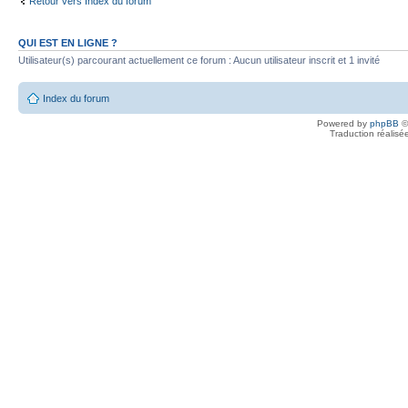
Retour vers Index du forum
QUI EST EN LIGNE ?
Utilisateur(s) parcourant actuellement ce forum : Aucun utilisateur inscrit et 1 invité
Index du forum
Powered by
phpBB
©
Traduction réalisé