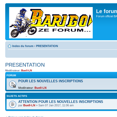
Le for
Forum officiel 
Index du forum
‹
PRESENTATION
PRESENTATION
Modérateur:
Buell-LN
FORUM
POUR LES NOUVELLES INSCRIPTIONS
Modérateur:
Buell-LN
SUJETS ACTIFS
ATTENTION POUR LES NOUVELLES INSCRIPTIONS
par
Buell-LN
» Sam 07 Jan 2017, 11:06 am