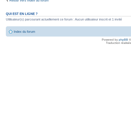
Retour vers Index du forum
QUI EST EN LIGNE ?
Utilisateur(s) parcourant actuellement ce forum : Aucun utilisateur inscrit et 1 invité
Index du forum
Powered by
phpBB
©
Traduction réalisé