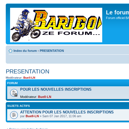
Le for
Forum officiel 
Index du forum
‹
PRESENTATION
PRESENTATION
Modérateur:
Buell-LN
FORUM
POUR LES NOUVELLES INSCRIPTIONS
Modérateur:
Buell-LN
SUJETS ACTIFS
ATTENTION POUR LES NOUVELLES INSCRIPTIONS
par
Buell-LN
» Sam 07 Jan 2017, 11:06 am