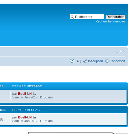
Recherche avancée
FAQ
Inscription
Connexion
ES
DERNIER MESSAGE
par
Buell-LN
Sam 07 Jan 2017, 11:06 am
IONS
DERNIER MESSAGE
par
Buell-LN
88
Sam 07 Jan 2017, 11:06 am