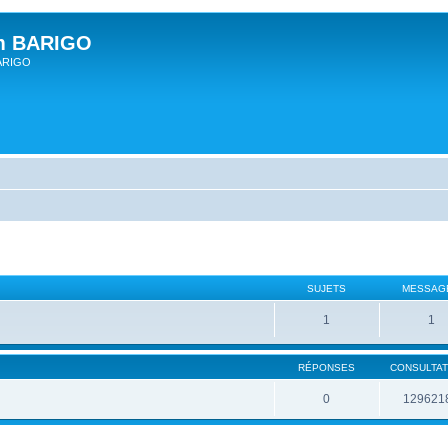
um BARIGO
BARIGO
SUJETS
MESSAG
1
1
RÉPONSES
CONSULTAT
0
129621