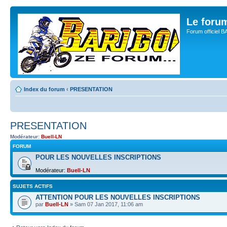
Le for
Forum officiel 
Index du forum
‹
PRESENTATION
PRESENTATION
Modérateur:
Buell-LN
FORUM
POUR LES NOUVELLES INSCRIPTIONS
Modérateur:
Buell-LN
SUJETS ACTIFS
ATTENTION POUR LES NOUVELLES INSCRIPTIONS
par
Buell-LN
» Sam 07 Jan 2017, 11:06 am