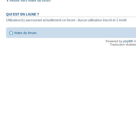
Retour vers Index du forum
QUI EST EN LIGNE ?
Utilisateur(s) parcourant actuellement ce forum : Aucun utilisateur inscrit et 1 invité
Index du forum
Powered by
phpBB
©
Traduction réalisé