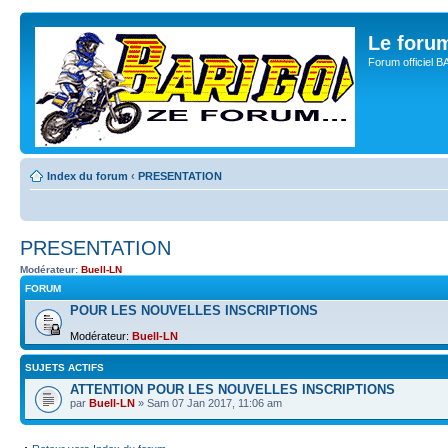
Le for
Forum officiel 
Index du forum
‹
PRESENTATION
PRESENTATION
Modérateur:
Buell-LN
FORUM
POUR LES NOUVELLES INSCRIPTIONS
Modérateur:
Buell-LN
SUJETS ACTIFS
ATTENTION POUR LES NOUVELLES INSCRIPTIONS
par
Buell-LN
» Sam 07 Jan 2017, 11:06 am