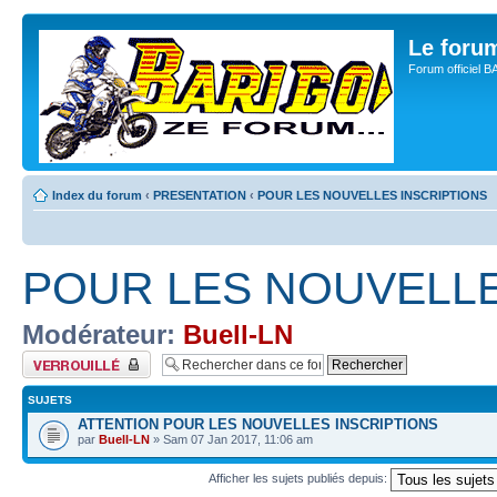
Le for
Forum officiel 
Index du forum
‹
PRESENTATION
‹
POUR LES NOUVELLES INSCRIPTIONS
POUR LES NOUVELLE
Modérateur:
Buell-LN
Forum verrouillé
SUJETS
ATTENTION POUR LES NOUVELLES INSCRIPTIONS
par
Buell-LN
» Sam 07 Jan 2017, 11:06 am
Afficher les sujets publiés depuis: