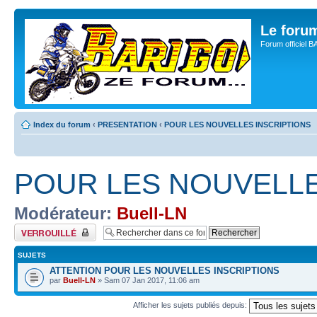
Le for
Forum officiel 
Index du forum
‹
PRESENTATION
‹
POUR LES NOUVELLES INSCRIPTIONS
POUR LES NOUVELLE
Modérateur:
Buell-LN
Forum verrouillé
SUJETS
ATTENTION POUR LES NOUVELLES INSCRIPTIONS
par
Buell-LN
» Sam 07 Jan 2017, 11:06 am
Afficher les sujets publiés depuis: