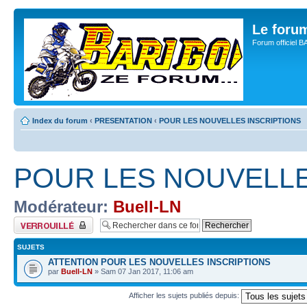
Le for
Forum officiel 
Index du forum
‹
PRESENTATION
‹
POUR LES NOUVELLES INSCRIPTIONS
POUR LES NOUVELLE
Modérateur:
Buell-LN
Forum verrouillé
SUJETS
ATTENTION POUR LES NOUVELLES INSCRIPTIONS
par
Buell-LN
» Sam 07 Jan 2017, 11:06 am
Afficher les sujets publiés depuis: